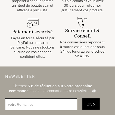
proposer à chaque femme
30
€
d’achats et vous avez
un rituel de beauté sain et
30 jours pour retourner
efficace à prix juste.
gratuitement vos produits.
Service client &
Paiement sécurisé
Conseil
Payez en toute sécurité par
Nos conseillères répondent
PayPal ou par carte
à toutes vos questions sous
bancaire. Nous ne stockons
24h du lundi au vendredi de
aucune de vos données
9h à 18h.
confidentielles.
NEWSLETTER
Obtenez
5
€
de réduction sur votre prochaine
commande
en vous abonnant à notre newsletter 😌
votre@email.com