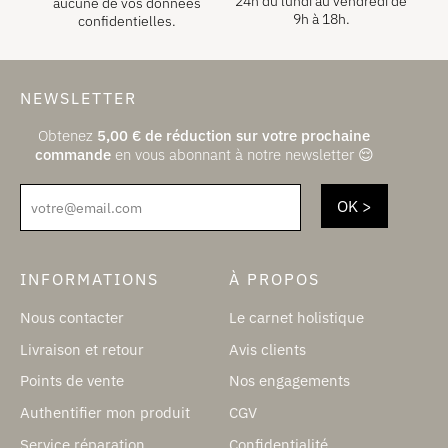
24h du lundi au vendredi de
aucune de vos données
9h à 18h.
confidentielles.
NEWSLETTER
Obtenez
5,00
€
de réduction sur votre prochaine
commande
en vous abonnant à notre newsletter 😌
votre@email.com
INFORMATIONS
À PROPOS
Nous contacter
Le carnet holistique
Livraison et retour
Avis clients
Points de vente
Nos engagements
Authentifier mon produit
CGV
Service réparation
Confidentialité