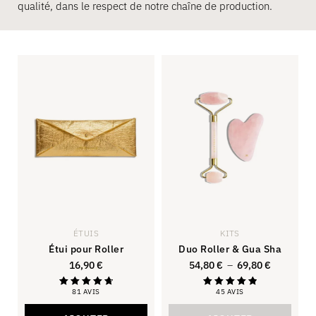
qualité, dans le respect de notre chaîne de production.
ÉTUIS
KITS
Étui pour Roller
Duo Roller & Gua Sha
16,90
€
54,80
€
–
69,80
€
81 AVIS
45 AVIS
Note
Note
4.79
4.93
sur 5
sur 5