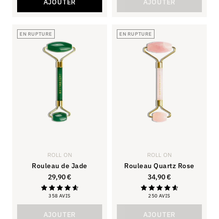
AJOUTER
AJOUTER
EN RUPTURE
EN RUPTURE
ROLL ON
ROLL ON
Rouleau de Jade
Rouleau Quartz Rose
29,90
€
34,90
€
358 AVIS
250 AVIS
Note
Note
4.73
4.72
sur 5
sur 5
AJOUTER
AJOUTER