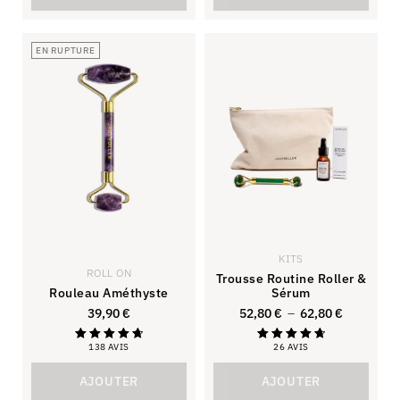
EN RUPTURE
KITS
ROLL ON
Trousse Routine Roller &
Rouleau Améthyste
Sérum
39,90
€
52,80
€
–
62,80
€
138 AVIS
26 AVIS
Note
Note
4.81
4.81
sur 5
sur 5
AJOUTER
AJOUTER