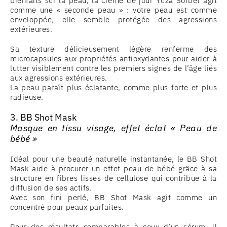
bienfaits sur la peau, la crème de jour Yuza Sorbet agit
comme une « seconde peau » : votre peau est comme
enveloppée, elle semble protégée des agressions
extérieures.
Sa texture délicieusement légère renferme des
microcapsules aux propriétés antioxydantes pour aider à
lutter visiblement contre les premiers signes de l’âge liés
aux agressions extérieures.
La peau paraît plus éclatante, comme plus forte et plus
radieuse.
3. BB Shot Mask
Masque en tissu visage, effet éclat « Peau de
bébé »
Idéal pour une beauté naturelle instantanée, le BB Shot
Mask aide à procurer un effet peau de bébé grâce à sa
structure en fibres lisses de cellulose qui contribue à la
diffusion de ses actifs.
Avec son fini perlé, BB Shot Mask agit comme un
concentré pour peaux parfaites.
Pour des résultats comparables à ceux d’un sérum, il