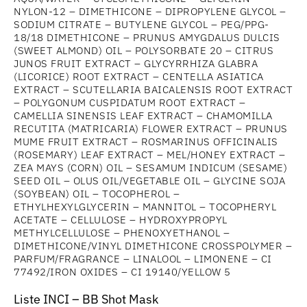
NYLON-12 – DIMETHICONE – DIPROPYLENE GLYCOL –
SODIUM CITRATE – BUTYLENE GLYCOL – PEG/PPG-
18/18 DIMETHICONE – PRUNUS AMYGDALUS DULCIS
(SWEET ALMOND) OIL – POLYSORBATE 20 – CITRUS
JUNOS FRUIT EXTRACT – GLYCYRRHIZA GLABRA
(LICORICE) ROOT EXTRACT – CENTELLA ASIATICA
EXTRACT – SCUTELLARIA BAICALENSIS ROOT EXTRACT
– POLYGONUM CUSPIDATUM ROOT EXTRACT –
CAMELLIA SINENSIS LEAF EXTRACT – CHAMOMILLA
RECUTITA (MATRICARIA) FLOWER EXTRACT – PRUNUS
MUME FRUIT EXTRACT – ROSMARINUS OFFICINALIS
(ROSEMARY) LEAF EXTRACT – MEL/HONEY EXTRACT –
ZEA MAYS (CORN) OIL – SESAMUM INDICUM (SESAME)
SEED OIL – OLUS OIL/VEGETABLE OIL – GLYCINE SOJA
(SOYBEAN) OIL – TOCOPHEROL –
ETHYLHEXYLGLYCERIN – MANNITOL – TOCOPHERYL
ACETATE – CELLULOSE – HYDROXYPROPYL
METHYLCELLULOSE – PHENOXYETHANOL –
DIMETHICONE/VINYL DIMETHICONE CROSSPOLYMER –
PARFUM/FRAGRANCE – LINALOOL – LIMONENE – CI
77492/IRON OXIDES – CI 19140/YELLOW 5
Liste INCI – BB Shot Mask