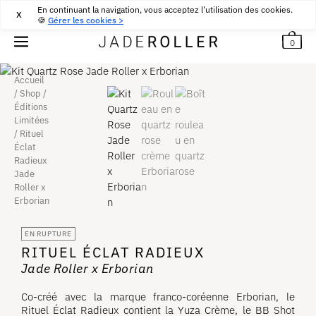
En continuant la navigation, vous acceptez l'utilisation des cookies.
RETOURS GRATUITS PENDANT 30 JOURS
30
€
X
🍪
Gérer les cookies >
0
Accueil
/
Shop
/
Éditions
Limitées
/
Rituel
Éclat
Radieux
Jade
Roller x
Erborian
EN RUPTURE
RITUEL ÉCLAT RADIEUX
Jade Roller x Erborian
Co-créé avec la marque franco-coréenne Erborian, le
Rituel Éclat Radieux contient la Yuza Crème, le BB Shot