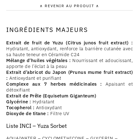
∧ REVENIR AU PRODUIT ∧
INGRÉDIENTS MAJEURS
Extrait de fruit de Yuzu (Citrus junos fruit extract) :
Hydratant, antioxydant, renforce la barrière cutanée avec
sa haute teneur en Céramide C24
Mélange d’huiles végétales :
Nourrissant et adoucissant,
apporte de l’éclat à la peau
Extrait d’abricot du Japon (Prunus mume fruit extract)
:
Antioxydant et purifiant
Complexe aux 7 herbes médicinales :
Apaisant et
détoxifiant
Extrait de Prêle (Equisetum Giganteum)
Glycérine :
Hydratant
Tocopherol :
Antioxydant
Dioxyde de titane :
Filtre UV
Liste INCI – Yuza Sorbet
AQUA/WATER – CYCLOMETHICONE – GLYCERIN –