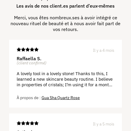
Les avis de nos client.es parlent d’eux-⁠mêmes
Merci, vous êtes nombreux.ses à avoir intégré ce
nouveau rituel de beauté et à nous avoir fait part de
vos retours.
Il y a 4 mois
Raffaella S.
(client confirmé)
A lovely tool in a lovely stone! Thanks to this, I
learned a new skincare beauty routine. I believe
in properties of cristals; I’m using it for a month
and see my face brigther and more relaxed.
Gua Sha Quartz Rose
Il y a 5 mois