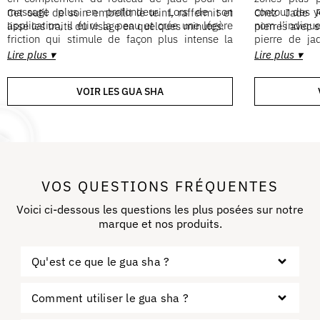
massage plus en profondeur. Lors de son
contour des 
Cet outil de soin embellit le teint, raffermit et
Chez Jade Ro
application, il étire la peau et crée une légère
nom l’indiqu
lisse les traits du visage en quelques minutes.
pierres avec s
friction qui stimule de façon plus intense la
pierre de ja
circulation sanguine et le drainage
pouvoirs sur l
Lire plus ▾
Lire plus ▾
lymphatique.
VOIR LES GUA SHA
VOS QUESTIONS FRÉQUENTES
Voici ci-dessous les questions les plus posées sur notre
marque et nos produits.
Qu'est ce que le gua sha ?​
Comment utiliser le gua sha ?