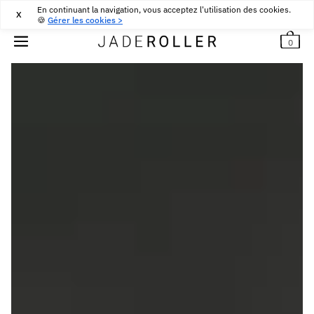
En continuant la navigation, vous acceptez l'utilisation des cookies.
LIVRAISON OFFERTE DÈS
$
58
D'ACHAT
X
🍪
Gérer les cookies >
0