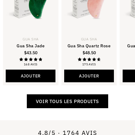
GUA SHA
GUA SHA
Gua Sha Jade
Gua Sha Quartz Rose
Gua
$
43.50
$
48.50
168 AVIS
175 AVIS
Note
Note
4.88
4.81
sur 5
sur 5
AJOUTER
AJOUTER
VOIR TOUS LES PRODUITS
4,8/5 · 1764 AVIS