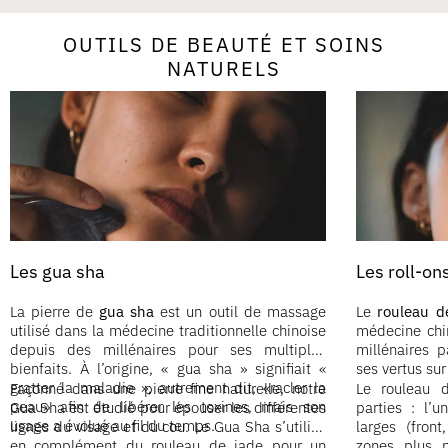
OUTILS DE BEAUTÉ ET SOINS
NATURELS
Les gua sha
Les roll-on
La pierre de
gua sha
est un outil de massage
Le
rouleau d
utilisé dans la médecine traditionnelle chinoise
médecine chin
depuis des millénaires pour ses multiples
millénaires 
bienfaits. À l’origine, « gua sha » signifiait «
ses vertus sur
gratter la maladie », autrement dit, «racler la
Façonné dans une pierre fine naturelle, notre
Le rouleau 
peau» afin de libérer les toxines, mais son
Gua Sha est étudié pour épouser les différentes
parties : l’
usage a évolué au fil du temps.
lignes du visage et du cou. Le Gua Sha s’utilise
larges (front
en complément du rouleau de jade pour un
zones plus p