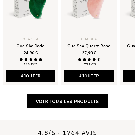
GUA SHA
GUA SHA
Gua Sha Jade
Gua Sha Quartz Rose
Gua
24,90
€
27,90
€
168 AVIS
175 AVIS
Note
Note
4.88
4.81
sur 5
sur 5
AJOUTER
AJOUTER
VOIR TOUS LES PRODUITS
4,8/5 · 1764 AVIS