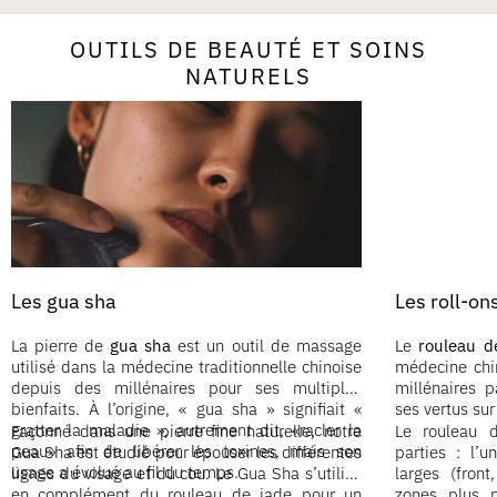
OUTILS DE BEAUTÉ ET SOINS
NATURELS
Les gua sha
Les roll-on
La pierre de
gua sha
est un outil de massage
Le
rouleau d
utilisé dans la médecine traditionnelle chinoise
médecine chin
depuis des millénaires pour ses multiples
millénaires 
bienfaits. À l’origine, « gua sha » signifiait «
ses vertus sur
gratter la maladie », autrement dit, «racler la
Façonné dans une pierre fine naturelle, notre
Le rouleau 
peau» afin de libérer les toxines, mais son
Gua Sha est étudié pour épouser les différentes
parties : l’
usage a évolué au fil du temps.
lignes du visage et du cou. Le Gua Sha s’utilise
larges (front
en complément du rouleau de jade pour un
zones plus p