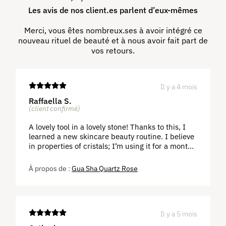
Les avis de nos client.es parlent d’eux-⁠mêmes
Merci, vous êtes nombreux.ses à avoir intégré ce
nouveau rituel de beauté et à nous avoir fait part de
vos retours.
Il y a 4 mois
Raffaella S.
(client confirmé)
A lovely tool in a lovely stone! Thanks to this, I
learned a new skincare beauty routine. I believe
in properties of cristals; I’m using it for a month
and see my face brigther and more relaxed.
Gua Sha Quartz Rose
Il y a 5 mois