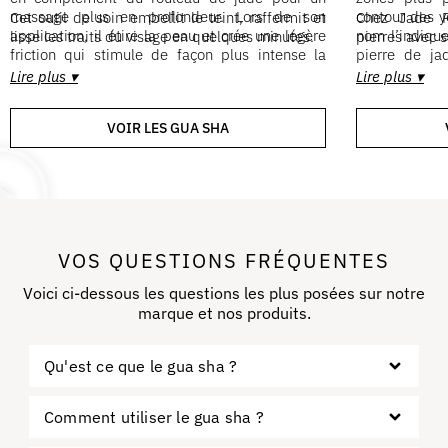
massage plus en profondeur. Lors de son
contour des 
Cet outil de soin embellit le teint, raffermit et
Chez Jade Ro
application, il étire la peau et crée une légère
nom l’indiqu
lisse les traits du visage en quelques minutes.
pierres avec s
friction qui stimule de façon plus intense la
pierre de ja
circulation sanguine et le drainage
pouvoirs sur l
Lire plus ▾
Lire plus ▾
lymphatique.
VOIR LES GUA SHA
VOS QUESTIONS FRÉQUENTES
Voici ci-dessous les questions les plus posées sur notre
marque et nos produits.
Qu'est ce que le gua sha ?​
Comment utiliser le gua sha ?