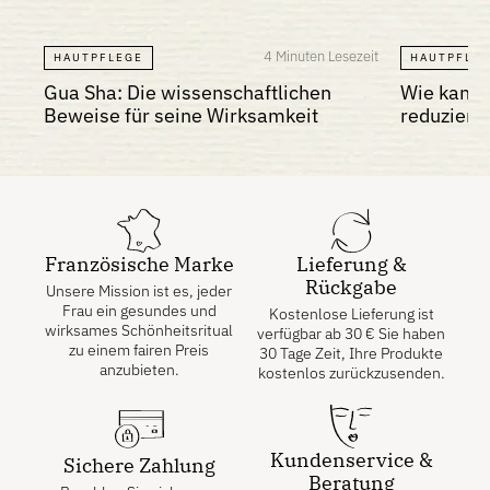
4 Minuten Lesezeit
HAUTPFLEGE
HAUTPFLE
Gua Sha: Die wissenschaftlichen
Wie kann 
Beweise für seine Wirksamkeit
reduziere
Französische Marke
Lieferung &
Rückgabe
Unsere Mission ist es, jeder
Frau ein gesundes und
Kostenlose Lieferung ist
wirksames Schönheitsritual
verfügbar ab
30
€
Sie haben
zu einem fairen Preis
30 Tage Zeit, Ihre Produkte
anzubieten.
kostenlos zurückzusenden.
Kundenservice &
Sichere Zahlung
Beratung