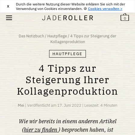
Durch die weitere Nutzung dieser Website erklären Sie sich mit der
KOSTENLOSE LIEFERUNG VON
30
€
KAUFEN
X
Verwendung von Cookies einverstanden. 🍪
Cookies verwalten >
0
Das Notizbuch
/
Hautpflege
/
4 Tipps zur Steigerung der
Kollagenproduktion
HAUTPFLEGE
4 Tipps zur
Steigerung Ihrer
Kollagenproduktion
Mei
|
Veröffentlicht am
17. Juni 2022
|
Lesezeit: 4 Minuten
Wie wir bereits in einem anderen Artikel
(
hier zu finden
) besprochen haben, ist