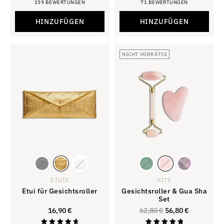
159 BEWERTUNGEN
71 BEWERTUNGEN
Bewertung
Bewertung
4,81
4,80
von 5
von 5
HINZUFÜGEN
HINZUFÜGEN
NICHT VORRÄTIG
ETUIS
KITS
Etui für Gesichtsroller
Gesichtsroller & Gua Sha
Set
16,90
€
62,80
€
56,80
€