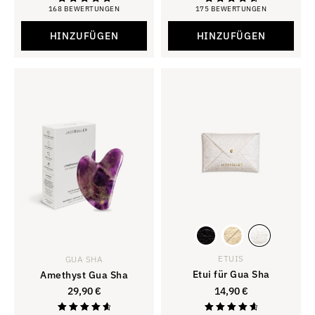
168 BEWERTUNGEN
175 BEWERTUNGEN
Bewertung:
Bewertung
4,88
4,81
von 5 Sternen
von 5
HINZUFÜGEN
HINZUFÜGEN
ETUIS
GUA SHA
Etui für Gua Sha
Amethyst Gua Sha
29,90
€
14,90
€