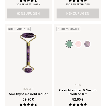
358 BEWERTUNGEN
250 BEWERTUNGEN
Bewertung
Bewertung
4,73
4,72
von 5
von 5
HINZUFÜGEN
HINZUFÜGEN
NICHT VORRÄTIG
NICHT VORRÄTIG
KITS
ROLLER
Gesichtsroller & Serum
Amethyst Gesichtsroller
Routine Kit
39,90
€
52,80
€