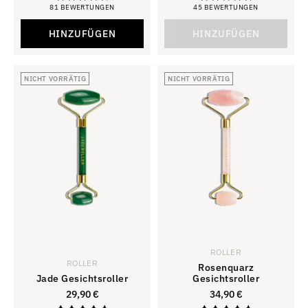
81 BEWERTUNGEN
45 BEWERTUNGEN
Bewertung:
Bewertung:
4,79
4,93
von 5 Sternen
von 5 Sternen
HINZUFÜGEN
HINZUFÜGEN
NICHT VORRÄTIG
NICHT VORRÄTIG
ROLLER
ROLLER
Rosenquarz
Jade Gesichtsroller
Gesichtsroller
29,90
€
34,90
€