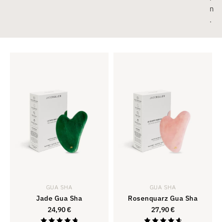
n
.
GUA SHA
GUA SHA
Jade Gua Sha
Rosenquarz Gua Sha
24,90
€
27,90
€