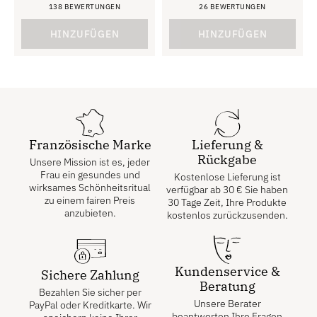
138 BEWERTUNGEN
26 BEWERTUNGEN
Bewertung
Bewertung
4,81
4,81
von 5
von 5
HINZUFÜGEN
HINZUFÜGEN
Französische Marke
Lieferung &
Rückgabe
Unsere Mission ist es, jeder
Frau ein gesundes und
Kostenlose Lieferung ist
wirksames Schönheitsritual
verfügbar ab
30
€
Sie haben
zu einem fairen Preis
30 Tage Zeit, Ihre Produkte
anzubieten.
kostenlos zurückzusenden.
Kundenservice &
Sichere Zahlung
Beratung
Bezahlen Sie sicher per
Unsere Berater
PayPal oder Kreditkarte. Wir
beantworten Ihre Fragen