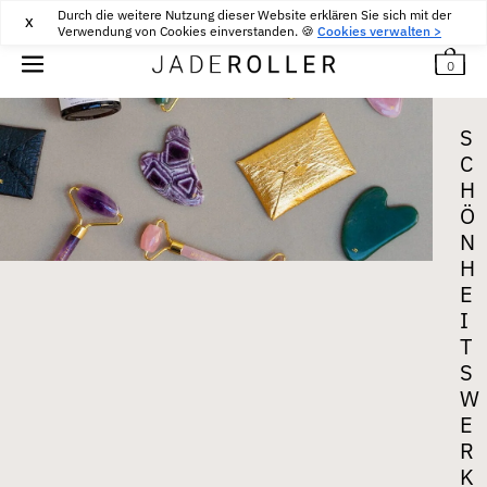
KOSTENLOSE RÜCKSENDUNG INNERHALB VON 30 TAGEN
Durch die weitere Nutzung dieser Website erklären Sie sich mit der
30
€
X
Verwendung von Cookies einverstanden. 🍪
Cookies verwalten >
0
S
C
H
Ö
N
H
E
I
T
S
W
E
R
K