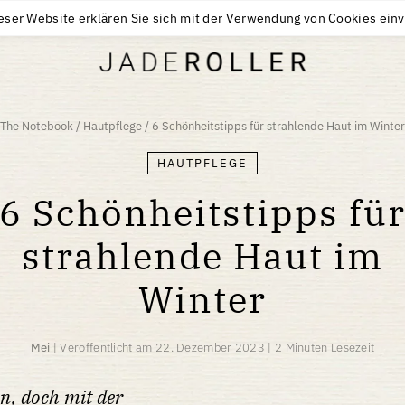
KOSTENLOSE LIEFERUNG VON
30
€
KAUFEN
eser Website erklären Sie sich mit der Verwendung von Cookies ein
The Notebook
/
Hautpflege
/
6 Schönheitstipps für strahlende Haut im Winter
HAUTPFLEGE
6 Schönheitstipps fü
strahlende Haut im
Winter
Mei
|
Veröffentlicht am
22. Dezember 2023
|
2 Minuten Lesezeit
n, doch mit der