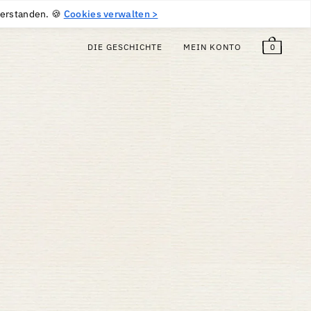
5
€
Frei!
DE
(EUR €)
verstanden. 🍪
Cookies verwalten >
0
DIE GESCHICHTE
MEIN KONTO
r