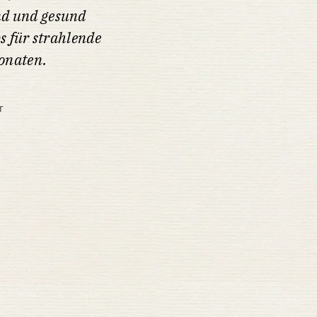
end und gesund
ps für strahlende
Monaten.