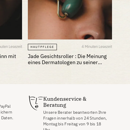
nuten Lesezeit
4 Minuten Lesezeit
HAUTPFLEGE
inn mit
Jade Gesichtsroller : Die Meinung
eines Dermatologen zu seiner
Wirksamkeit
Kundenservice &
Beratung
PayPal
eichern
Unsere Berater beantworten Ihre
n Daten.
Fragen innerhalb von 24 Stunden,
Montag bis Freitag von 9 bis 18
Uhr.