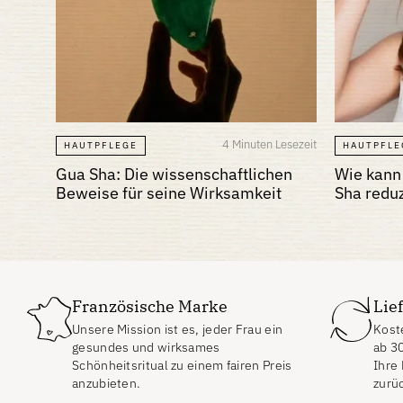
4 Minuten Lesezeit
HAUTPFLEGE
HAUTPFLE
Gua Sha: Die wissenschaftlichen
Wie kann
Beweise für seine Wirksamkeit
Sha redu
Französische Marke
Lie
Unsere Mission ist es, jeder Frau ein
Koste
gesundes und wirksames
ab
3
Schönheitsritual zu einem fairen Preis
Ihre
anzubieten.
zurü