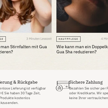
3 Minuten Lesezeit
4 Mi
GE
HAUTPFLEGE
 man Stirnfalten mit Gua
Wie kann man ein Doppelk
zieren?
Gua Sha reduzieren?
ferung & Rückgabe
Sichere Zahlung
nlose Lieferung ist verfügbar
Bezahlen Sie sicher per 
0
€
Sie haben 30 Tage Zeit,
oder Kreditkarte. Wir sp
 Produkte kostenlos
keine Ihrer vertrauliche
ckzusenden.