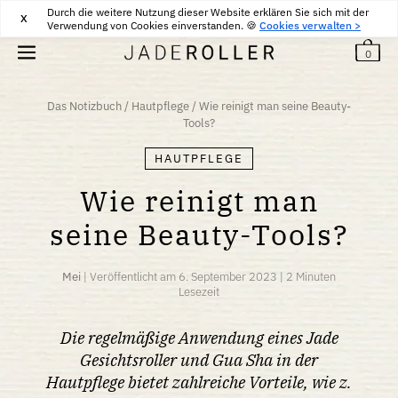
KOSTENLOSE RÜCKSENDUNG INNERHALB VON 30 TAGEN
Durch die weitere Nutzung dieser Website erklären Sie sich mit der
30
€
X
Verwendung von Cookies einverstanden. 🍪
Cookies verwalten >
0
Das Notizbuch
/
Hautpflege
/
Wie reinigt man seine Beauty-
Tools?
HAUTPFLEGE
Wie reinigt man
seine Beauty-Tools?
Mei
|
Veröffentlicht am
6. September 2023
|
2 Minuten
Lesezeit
Die regelmäßige Anwendung eines Jade
Gesichtsroller und Gua Sha in der
Hautpflege bietet zahlreiche Vorteile, wie z.