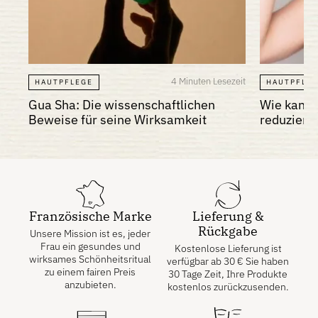
4 Minuten Lesezeit
HAUTPFLEGE
HAUTPFLE
Gua Sha: Die wissenschaftlichen
Wie kann 
Beweise für seine Wirksamkeit
reduziere
Französische Marke
Lieferung &
Rückgabe
Unsere Mission ist es, jeder
Frau ein gesundes und
Kostenlose Lieferung ist
wirksames Schönheitsritual
verfügbar ab
30
€
Sie haben
zu einem fairen Preis
30 Tage Zeit, Ihre Produkte
anzubieten.
kostenlos zurückzusenden.