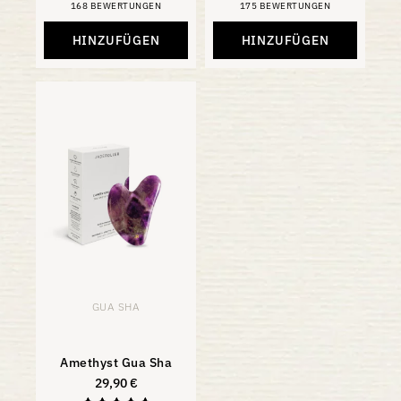
168 BEWERTUNGEN
175 BEWERTUNGEN
Bewertung:
Bewertung
4,88
4,81
von 5 Sternen
von 5
HINZUFÜGEN
HINZUFÜGEN
GUA SHA
Amethyst Gua Sha
29,90
€