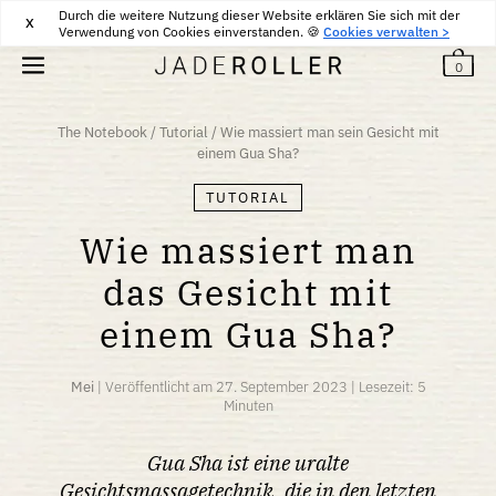
Durch die weitere Nutzung dieser Website erklären Sie sich mit der
KOSTENLOSE LIEFERUNG VON
30
€
KAUFEN
X
Verwendung von Cookies einverstanden. 🍪
Cookies verwalten >
0
The Notebook
/
Tutorial
/
Wie massiert man sein Gesicht mit
einem Gua Sha?
TUTORIAL
Wie massiert man
das Gesicht mit
einem Gua Sha?
Mei
|
Veröffentlicht am
27. September 2023
|
Lesezeit: 5
Minuten
Gua Sha ist eine uralte
Gesichtsmassagetechnik, die in den letzten