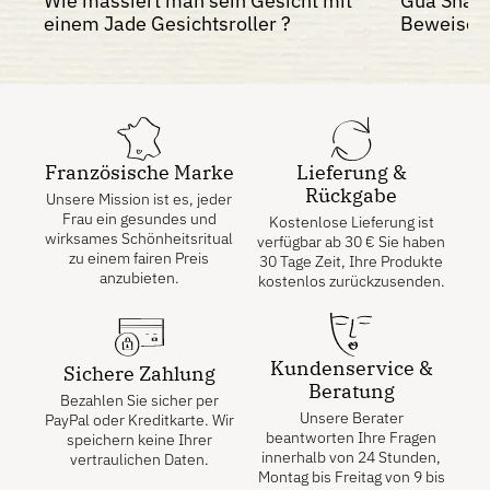
Wie massiert man sein Gesicht mit
Gua Sha: 
einem Jade Gesichtsroller ?
Beweise f
Französische Marke
Lieferung &
Rückgabe
Unsere Mission ist es, jeder
Frau ein gesundes und
Kostenlose Lieferung ist
wirksames Schönheitsritual
verfügbar ab
30
€
Sie haben
zu einem fairen Preis
30 Tage Zeit, Ihre Produkte
anzubieten.
kostenlos zurückzusenden.
Kundenservice &
Sichere Zahlung
Beratung
Bezahlen Sie sicher per
Unsere Berater
PayPal oder Kreditkarte. Wir
beantworten Ihre Fragen
speichern keine Ihrer
innerhalb von 24 Stunden,
vertraulichen Daten.
Montag bis Freitag von 9 bis