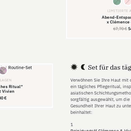
LIMITIERTE 
Abend-Entspa
x Clémence 
67,70
€
5
Set für das tä
Verwöhnen Sie Ihre Haut mit 
FLAGEN
ein tägliches Pflegeritual, insp
hes Ritual“
 Vivien
asiatischen Schichtungsmeth
80
€
sorgfältig ausgewählt, um die
87,80
€
Gesundheit Ihrer Haut zu unte
beinhaltet:
1
Reinigungsöl Clémence & Viv