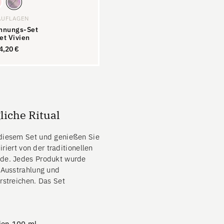
AUFLAGEN
nnungs-Set
et Vivien
4,20
€
54,20
€
gliche Ritual
diesem Set und genießen Sie
iriert von der traditionellen
ode. Jedes Produkt wurde
 Ausstrahlung und
rstreichen. Das Set
ien 100 ml