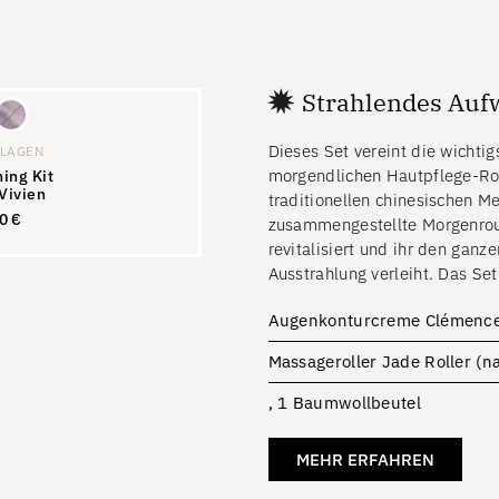
Strahlendes Auf
Dieses Set vereint die wichtig
FLAGEN
morgendlichen Hautpflege-Rout
ing Kit
Vivien
traditionellen chinesischen Me
20
€
zusammengestellte Morgenrout
46,20
€
revitalisiert und ihr den ganz
Ausstrahlung verleiht. Das Set
Augenkonturcreme Clémence 
Massageroller Jade Roller (n
, 1 Baumwollbeutel
MEHR ERFAHREN