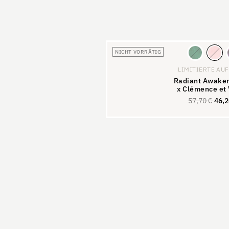
NICHT VORRÄTIG
LIMITIERTE AU
Radiant Awaken
x Clémence et 
57,70
€
46,