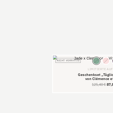
NICHT VORRÄTIG
LIMITIERTE AU
Geschenkset „Täglic
von Clémence et
125,40
€
87,