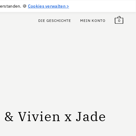
5
€
Frei!
DE
(EUR €)
verstanden. 🍪
Cookies verwalten >
0
DIE GESCHICHTE
MEIN KONTO
& Vivien x Jade