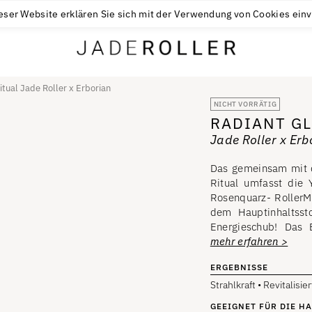
KOSTENLOSE RÜCKSENDUNG INNERHALB VON 30 TAGEN
$
58
eser Website erklären Sie sich mit der Verwendung von Cookies ein
tual Jade Roller x Erborian
NICHT VORRÄTIG
RADIANT G
Jade Roller x Erb
Das gemeinsam mit d
Ritual umfasst die
Rosenquarz- RollerMa
dem Hauptinhaltssto
Energieschub! Das 
mehr erfahren >
ERGEBNISSE
Strahlkraft • Revitalisier
GEEIGNET FÜR DIE H