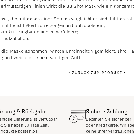
erlmuttartigen Finish wirkt die BB Shot Mask wie ein Konzentra
sse, die mit denen eines Serums vergleichbar sind, hilft es sof
 mit Feuchtigkeit zu versorgen und aufzupolstern;
struktur zu glätten und zu verfeinern;
t aufzuhellen.
 die Maske abnehmen, wirken Unreinheiten gemildert, Ihre Haut 
g und weich mit einem samtigen Griff.
• ZURÜCK ZUM PRODUKT •
ferung & Rückgabe
Sichere Zahlung
nlose Lieferung ist verfügbar
Bezahlen Sie sicher per 
58
Sie haben 30 Tage Zeit,
oder Kreditkarte. Wir sp
 Produkte kostenlos
keine Ihrer vertrauliche