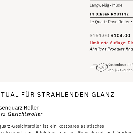
Langweilig • Müde
IN DIESER ROUTINE
Le Quartz Rose Roller •
$
151.00
$
104.00
Limitierte Auflage: D
Ähnliche Produkte find
Kostenlose Lie
von
$
58
kaufen
ITUAL FÜR STRAHLENDEN GLANZ
senquarz Roller
rz-Gesichtsroller
uarz-Gesichtsroller ist ein kostbares asiatisches
sinstrument aus Edelstein, dessen Entwicklung und Verfein