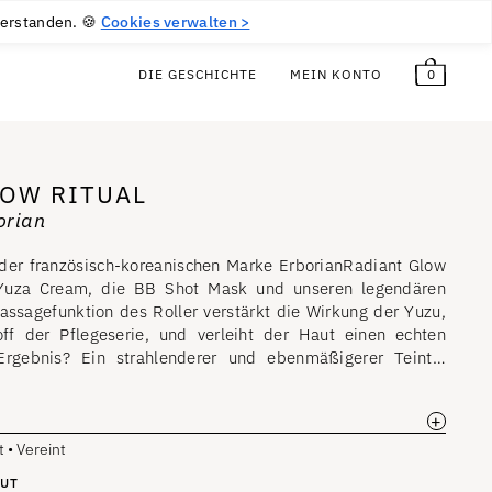
$
6.00
Frei!
DE
verstanden. 🍪
Cookies verwalten >
0
DIE GESCHICHTE
MEIN KONTO
LOW RITUAL
orian
er französisch-koreanischen Marke ErborianRadiant Glow
 Yuza Cream, die BB Shot Mask und unseren legendären
ssagefunktion des Roller verstärkt die Wirkung der Yuzu,
ff der Pflegeserie, und verleiht der Haut einen echten
Ergebnis? Ein strahlenderer und ebenmäßigerer Teint…
+
t • Vereint
AUT