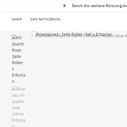
X
Durch die weitere Nutzung di
SHOP
DAS NOTIZBUCH
Startseite
/
Shop
/
Limitierte Editionen
/
Radiant Glow Ri