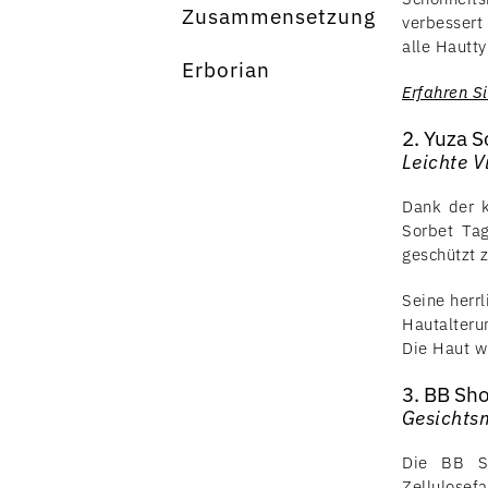
Zusammensetzung
verbessert
alle Hautty
Erborian
Erfahren S
2. Yuza 
Leichte 
Dank der k
Sorbet Tag
geschützt z
Seine herrl
Hautalteru
Die Haut wi
3. BB Sh
Gesichts
Die BB Sh
Zellulosef