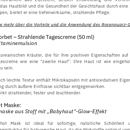
 das Hautbild und die Gesundheit der Gesichtshaut durch eine 
pen, bietet er eine tiefenwirksame, strahlende Pflege.
ie mehr über die Vorteile und die Anwendung des Rosenquarz-Ge
Sorbet – Strahlende Tagescreme (50 ml)
Vitaminemulsion
oreanischen Kräuter, die für ihre positiven Eigenschaften auf
escreme wie eine "zweite Haut": Ihre Haut ist wie eingehüll
u sein.
ich leichte Textur enthält Mikrokapseln mit antioxidativen Eig
ng durch äußere Einflüsse sichtbar entgegenwirken.
rkt strahlender, fester und leuchtender.
ot Maske:
maske aus Stoff mit „Babyhaut“-Glow-Effekt
ot Mask ist ideal für sofortige, natürliche Schönheit 
aserstruktur für babyweiche Haut, da die Wirkstoffe optimal 