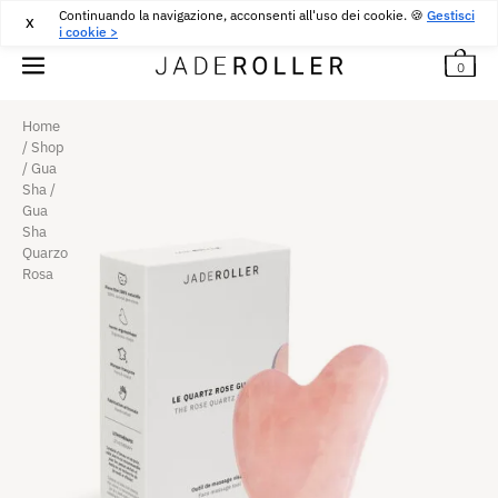
Continuando la navigazione, acconsenti all'uso dei cookie. 🍪
CONSEGNA GRATUITA DA
30
€
ACQUISTARE
Gestisci
X
i cookie >
0
Home
/
Shop
/
Gua
Sha
/
Gua
Sha
Quarzo
Rosa