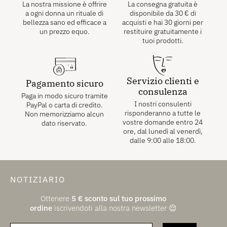
La nostra missione è offrire
La consegna gratuita è
a ogni donna un rituale di
disponibile da
30
€
di
bellezza sano ed efficace a
acquisti e hai 30 giorni per
un prezzo equo.
restituire gratuitamente i
tuoi prodotti.
Servizio clienti e
Pagamento sicuro
consulenza
Paga in modo sicuro tramite
I nostri consulenti
PayPal o carta di credito.
risponderanno a tutte le
Non memorizziamo alcun
vostre domande entro 24
dato riservato.
ore, dal lunedì al venerdì,
dalle 9:00 alle 18:00.
NOTIZIARIO
Ottenere
5
€
sconto sul tuo prossimo
ordine
iscrivendoti alla nostra newsletter 😌