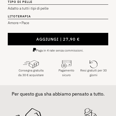
TIPO DI PELLE
Adatto a tutti i tipi di pelle
LITOTERAPIA
Amore • Pace
AGGIUNGI
27,90
€
Paga in 4 rate senza commissioni.
Consegna gratuita
Pagamento
Resi gratuiti per 30
da
30
€
acquistare
sicuro
giorni
Per questo gua sha abbiamo pensato a tutto.