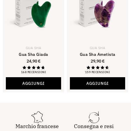
GUA SHA
GUA SHA
Gua Sha Giada
Gua Sha Ametista
24,90
€
29,90
€
168 RECENSIONI
159 RECENSIONI
Valutazione di
Valutazione
4,88
4,81
su 5
su 5
AGGIUNGI
AGGIUNGI
Marchio francese
Consegna e resi