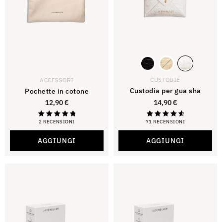
CUSTODIE
ACCESSORI
Custodia per gua sha
Pochette in cotone
12,90
€
14,90
€
2 RECENSIONI
71 RECENSIONI
Valutato
Valutazione
5,00
4,80
su 5
su 5
AGGIUNGI
AGGIUNGI