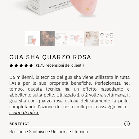
GUA SHA QUARZO ROSA
(
175
recensioni dei clienti)
Valutazione di
175
4,81
su 5
Da millenni, la tecnica del gua sha viene utilizzata in tutta
basata su
l'Asia per le sue proprietà benefiche. Perfezionata nel
recensioni
dei clienti
tempo, questa tecnica ha un effetto rassodante e
abbellente sulla pelle. Utilizzato 1 o 2 volte a settimana, il
gua sha con quarzo rosa esfolia delicatamente la pelle,
completando l'azione dei nostri rulli per massaggio viso…
scopri di più >
+
BENEFICI
Rassoda • Scolpisce • Uniforma • Illumina