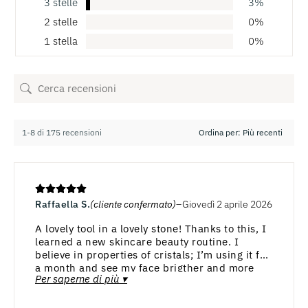
3 stelle
3%
2 stelle
0%
1 stella
0%
1-8 di 175 recensioni
Raffaella S.
(cliente confermato)
Giovedì 2 aprile 2026
A lovely tool in a lovely stone! Thanks to this, I
learned a new skincare beauty routine. I
believe in properties of cristals; I’m using it for
a month and see my face brigther and more
Per saperne di più ▾
relaxed.