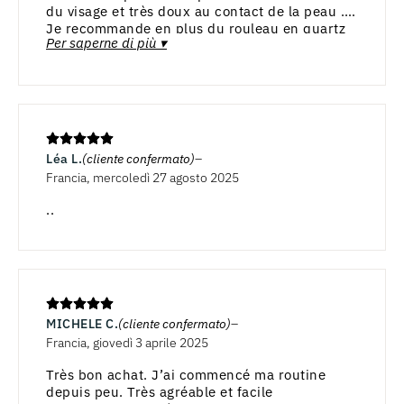
du visage et très doux au contact de la peau .
Je recommande en plus du rouleau en quartz
Per saperne di più ▾
rose car l’effet lifting naturel est très visible
après l’utilisation.
Léa L.
(cliente confermato)
Francia, mercoledì 27 agosto 2025
..
MICHELE C.
(cliente confermato)
Francia, giovedì 3 aprile 2025
Très bon achat. J’ai commencé ma routine
depuis peu. Très agréable et facile