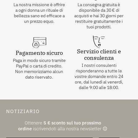
La nostra missione è offrire
La consegna gratuita è
a ogni donna un rituale di
disponibile da
30
€
di
bellezza sano ed efficace a
acquisti e hai 30 giorni per
un prezzo equo.
restituire gratuitamente i
tuoi prodotti.
Servizio clienti e
Pagamento sicuro
consulenza
Paga in modo sicuro tramite
I nostri consulenti
PayPal o carta di credito.
risponderanno a tutte le
Non memorizziamo alcun
vostre domande entro 24
dato riservato.
ore, dal lunedì al venerdì,
dalle 9:00 alle 18:00.
NOTIZIARIO
Ottenere
5
€
sconto sul tuo prossimo
ordine
iscrivendoti alla nostra newsletter 😌