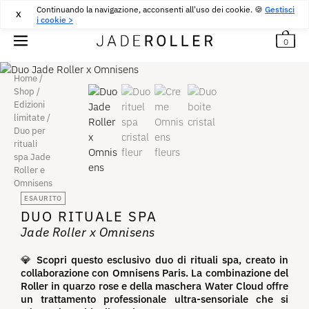
Continuando la navigazione, acconsenti all'uso dei cookie. 🍪
RESI GRATUITI PER 30 GIORNI
30
€
Gestisci
X
i cookie >
0
Home
/
Shop
/
Edizioni
limitate
/
Duo per
rituali
spa Jade
Roller e
Omnisens
ESAURITO
DUO RITUALE SPA
Jade Roller x Omnisens
💎
Scopri questo esclusivo duo di rituali spa, creato in
collaborazione con Omnisens Paris. La combinazione del
Roller in quarzo rose e della maschera Water Cloud offre
un trattamento professionale ultra-sensoriale che si