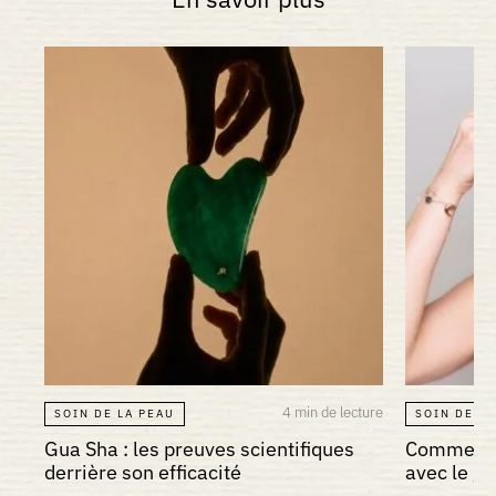
4 min de lecture
SOIN DE LA PEAU
SOIN DE LA
Gua Sha : les preuves scientifiques
Comment a
derrière son efficacité
avec le gu