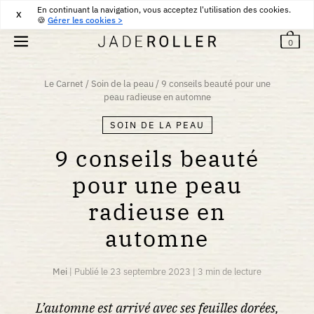
En continuant la navigation, vous acceptez l'utilisation des cookies.
RETOURS GRATUITS PENDANT 30 JOURS
30
€
X
🍪
Gérer les cookies >
0
Le Carnet
/
Soin de la peau
/
9 conseils beauté pour une
peau radieuse en automne
SOIN DE LA PEAU
9 conseils beauté
pour une peau
radieuse en
automne
Mei
|
Publié le
23 septembre 2023
|
3 min de lecture
L’automne est arrivé avec ses feuilles dorées,