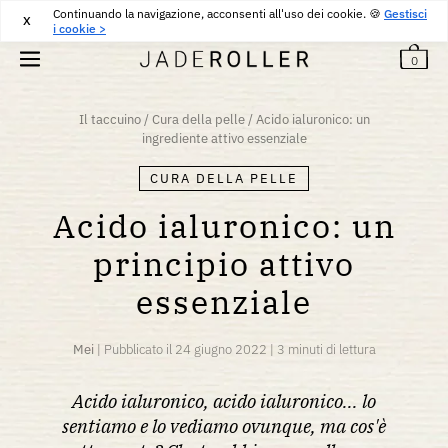
Continuando la navigazione, acconsenti all'uso dei cookie. 🍪
RESI GRATUITI PER 30 GIORNI
30
€
Gestisci
X
i cookie >
0
Il taccuino
/
Cura della pelle
/
Acido ialuronico: un
ingrediente attivo essenziale
CURA DELLA PELLE
Acido ialuronico: un
principio attivo
essenziale
Mei
|
Pubblicato il
24 giugno 2022
|
3 minuti di lettura
Acido ialuronico, acido ialuronico... lo
sentiamo e lo vediamo ovunque, ma cos'è