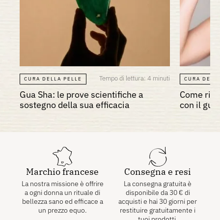
Tempo di lettura: 4 minuti
CURA DELLA PELLE
CURA DELL
Gua Sha: le prove scientifiche a
Come ridur
sostegno della sua efficacia
con il gua
Marchio francese
Consegna e resi
La nostra missione è offrire
La consegna gratuita è
a ogni donna un rituale di
disponibile da
30
€
di
bellezza sano ed efficace a
acquisti e hai 30 giorni per
un prezzo equo.
restituire gratuitamente i
tuoi prodotti.