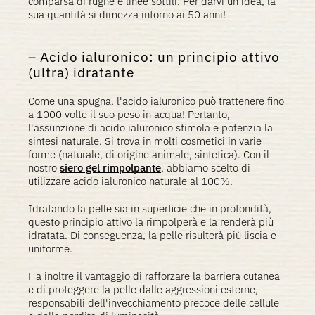
comparsa di rughe e linee sottili. Per darvi un'idea, la
sua quantità si dimezza intorno ai 50 anni!
Acido ialuronico: un principio attivo
(ultra) idratante
Come una spugna, l'acido ialuronico può trattenere fino
a 1000 volte il suo peso in acqua! Pertanto,
l'assunzione di acido ialuronico stimola e potenzia la
sintesi naturale. Si trova in molti cosmetici in varie
forme (naturale, di origine animale, sintetica). Con il
nostro
siero gel rimpolpante
, abbiamo scelto di
utilizzare acido ialuronico naturale al 100%.
Idratando la pelle sia in superficie che in profondità,
questo principio attivo la rimpolperà e la renderà più
idratata. Di conseguenza, la pelle risulterà più liscia e
uniforme.
Ha inoltre il vantaggio di rafforzare la barriera cutanea
e di proteggere la pelle dalle aggressioni esterne,
responsabili dell'invecchiamento precoce delle cellule