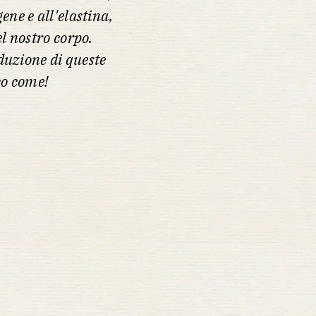
ene e all'elastina,
l nostro corpo.
oduzione di queste
co come!