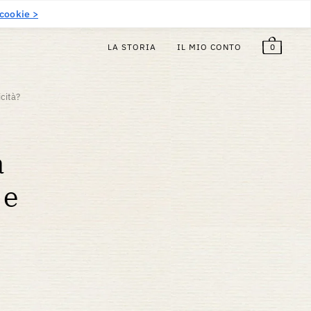
5,00
€
Gratuito!
IT
 cookie >
0
LA STORIA
IL MIO CONTO
cità?
a
 e