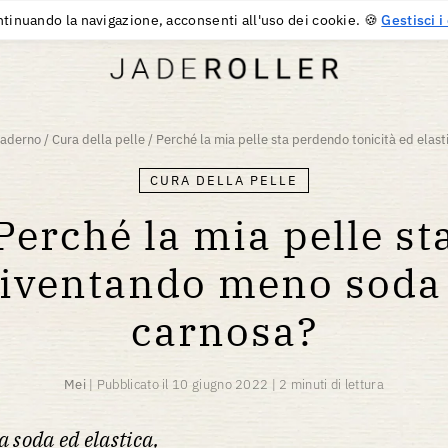
CONSEGNA GRATUITA DA
30
€
ACQUISTARE
tinuando la navigazione, acconsenti all'uso dei cookie. 🍪
Gestisci i
uaderno
/
Cura della pelle
/
Perché la mia pelle sta perdendo tonicità ed elasti
CURA DELLA PELLE
Perché la mia pelle st
iventando meno soda
carnosa?
Mei
|
Pubblicato il
10 giugno 2022
|
2 minuti di lettura
a soda ed elastica,