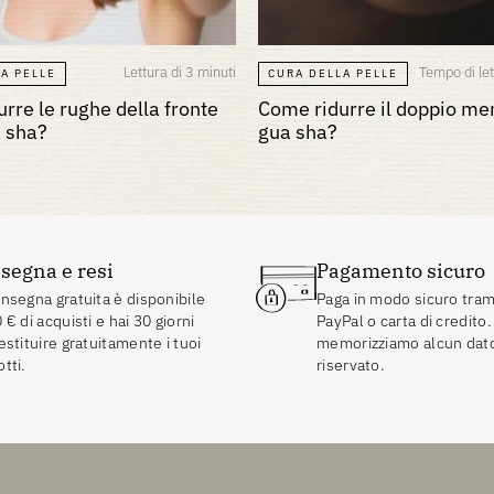
Lettura di 3 minuti
Tempo di let
A PELLE
CURA DELLA PELLE
rre le rughe della fronte
Come ridurre il doppio men
a sha?
gua sha?
segna e resi
Pagamento sicuro
nsegna gratuita è disponibile
Paga in modo sicuro tram
0
€
di acquisti e hai 30 giorni
PayPal o carta di credito
estituire gratuitamente i tuoi
memorizziamo alcun dat
tti.
riservato.