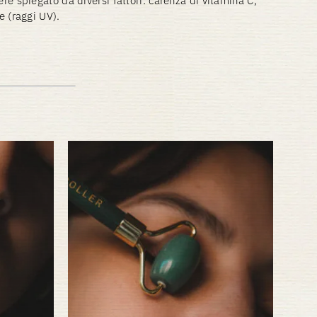
e spiegato da diversi fattori: carenza di vitamina C,
e (raggi UV).