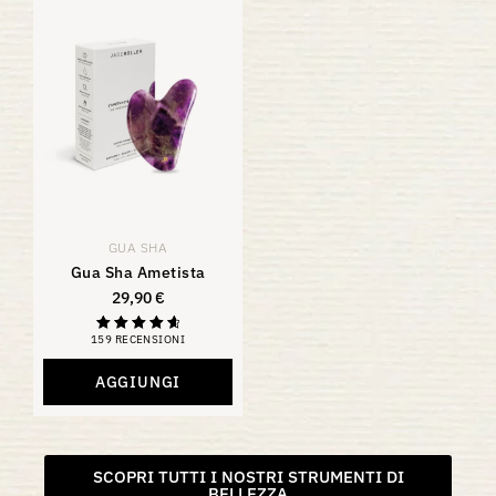
GUA SHA
Gua Sha Ametista
29,90
€
159 RECENSIONI
Valutazione
4,81
su 5
AGGIUNGI
SCOPRI TUTTI I NOSTRI STRUMENTI DI
BELLEZZA