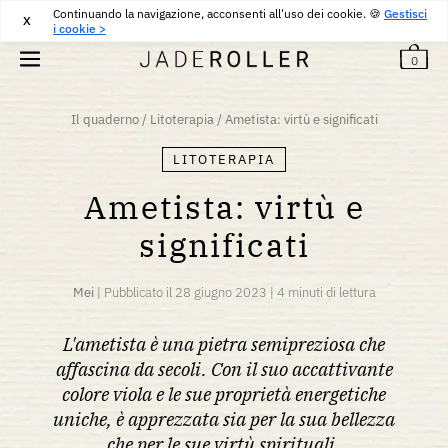
Continuando la navigazione, acconsenti all'uso dei cookie. 🍪
CONSEGNA GRATUITA DA
30
€
ACQUISTARE
Gestisci
X
i cookie >
0
Il quaderno
/
Litoterapia
/
Ametista: virtù e significati
LITOTERAPIA
Ametista: virtù e
significati
Mei
|
Pubblicato il
28 giugno 2023
|
4 minuti di lettura
L'ametista è una pietra semipreziosa che
affascina da secoli. Con il suo accattivante
colore viola e le sue proprietà energetiche
uniche, è apprezzata sia per la sua bellezza
che per le sue virtù spirituali.