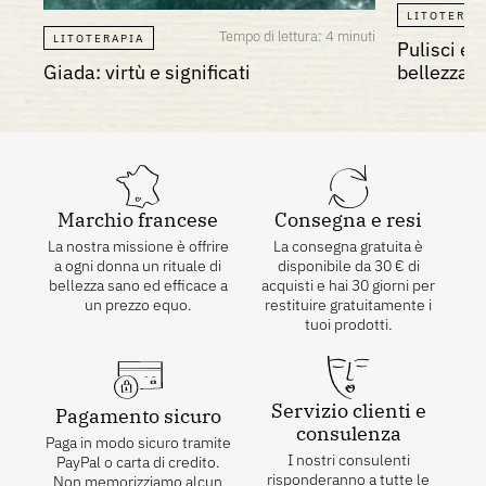
LITOTERAP
Tempo di lettura: 4 minuti
LITOTERAPIA
Pulisci e r
Giada: virtù e significati
bellezza
Marchio francese
Consegna e resi
La nostra missione è offrire
La consegna gratuita è
a ogni donna un rituale di
disponibile da
30
€
di
bellezza sano ed efficace a
acquisti e hai 30 giorni per
un prezzo equo.
restituire gratuitamente i
tuoi prodotti.
Servizio clienti e
Pagamento sicuro
consulenza
Paga in modo sicuro tramite
I nostri consulenti
PayPal o carta di credito.
risponderanno a tutte le
Non memorizziamo alcun