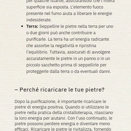
per qualche istante, assicurandosi che l'intera
superficie sia esposta. L'elemento fuoco
presente nel fumo aiuta a liberare le energie
indesiderate.
Terra:
Seppellire le pietre nella terra per uno
o due giorni può anche contribuire a
purificarle. La terra ha un'energia radicante
che assorbe la negatività e ripristina
l'equilibrio. Tuttavia, assicurati di avvolgere
accuratamente le pietre in un panno o in un
piccolo sacchetto prima di seppellirle per
proteggerle dalla terra o da eventuali danni.
Perché ricaricare le tue pietre?
Dopo la purificazione, è importante ricaricare le
pietre di energia positiva. Quando si utilizzano le
pietre nella pratica della cristalloterapia, rilasciano
la loro energia per aiutarvi. Con l'uso continuato, le
pietre possono perdere energia e diventare meno
efficaci. Ricaricare le pietre le rivitalizza, fornendo