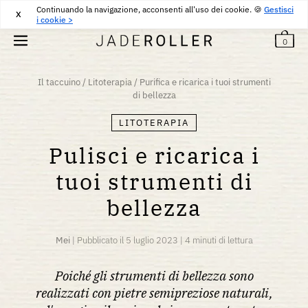
Continuando la navigazione, acconsenti all'uso dei cookie. 🍪
RESI GRATUITI PER 30 GIORNI
30
€
Gestisci
X
i cookie >
0
Il taccuino
/
Litoterapia
/
Purifica e ricarica i tuoi strumenti
di bellezza
LITOTERAPIA
Pulisci e ricarica i
tuoi strumenti di
bellezza
Mei
|
Pubblicato il
5 luglio 2023
|
4 minuti di lettura
Poiché gli strumenti di bellezza sono
realizzati con pietre semipreziose naturali,