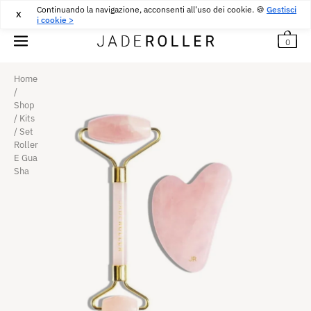
Continuando la navigazione, acconsenti all'uso dei cookie. 🍪
CONSEGNA GRATUITA DA
30
€
ACQUISTARE
Gestisci
X
i cookie >
0
Home
/
Shop
/
Kits
/
Set
Roller
E Gua
Sha