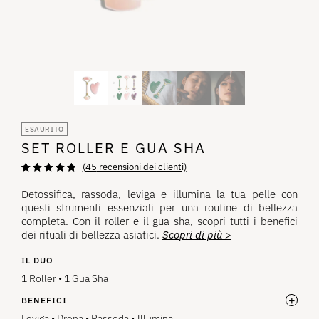
ESAURITO
SET ROLLER E GUA SHA
(
45
recensioni dei clienti)
Valutazione di
45
4,93
su 5
Detossifica, rassoda, leviga e illumina la tua pelle con
basata su
questi strumenti essenziali per una routine di bellezza
recensioni dei
clienti
completa. Con il roller e il gua sha, scopri tutti i benefici
dei rituali di bellezza asiatici.
Scopri di più >
IL DUO
1 Roller • 1 Gua Sha
+
BENEFICI
Leviga • Drena • Rassoda • Illumina