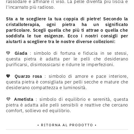
rassodare e affinare il viso. La pelle diventa più liscia e
l'incarnato più radioso.
Sta a te scegliere la tua coppia di pietre! Secondo la
cristalloterapia, ogni pietra ha un significato
particolare. Scegli quella che più ti attrae o quella che
soddisfa le tue esigenze. Ecco i nostri consigli per
aiutarti a scegliere tra le nostre diverse collezioni:
💚
Giada
: simbolo di fortuna e fiducia in se stessi,
questa pietra è adatta per le pelli che desiderano
purificarsi, disintossicarsi e ridurre le imperfezioni.
💖
Quarzo rosa
: simbolo di amore e pace interiore,
questa pietra è consigliata per pelli secche e mature che
desiderano compattezza e luminosità.
💜
Ametista
: simbolo di equilibrio e serenità, questa
pietra è adatta alle pelli sensibili e reattive che cercano
comfort, sollievo ed equilibrio.
• RITORNA AL PRODOTTO •