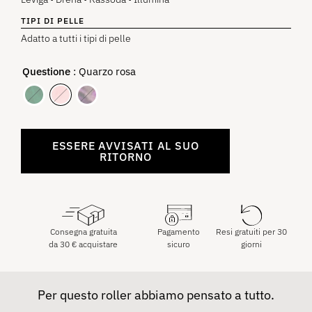
TIPI DI PELLE
Adatto a tutti i tipi di pelle
Questione
: Quarzo rosa
ESSERE AVVISATI AL SUO
RITORNO
Consegna gratuita
Pagamento
Resi gratuiti per 30
da
30
€
acquistare
sicuro
giorni
Per questo roller abbiamo pensato a tutto.