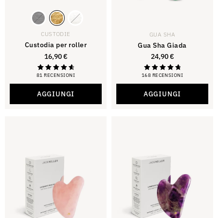
CUSTODIE
GUA SHA
Custodia per roller
Gua Sha Giada
16,90
€
24,90
€
81 RECENSIONI
168 RECENSIONI
Valutato
Valutazione di
4,79
4,88
su 5
su 5
AGGIUNGI
AGGIUNGI