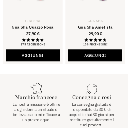
GUA SHA
GUA SHA
Gua Sha Quarzo Rosa
Gua Sha Ametista
27,90
€
29,90
€
175 RECENSIONI
159 RECENSIONI
Valutazione
Valutazione
4,81
4,81
su 5
su 5
AGGIUNGI
AGGIUNGI
Marchio francese
Consegna e resi
La nostra missione è offrire
La consegna gratuita è
a ogni donna un rituale di
disponibile da
30
€
di
bellezza sano ed efficace a
acquisti e hai 30 giorni per
un prezzo equo.
restituire gratuitamente i
tuoi prodotti.