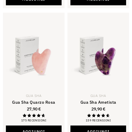
GUA SHA
GUA SHA
Gua Sha Quarzo Rosa
Gua Sha Ametista
27,90
€
29,90
€
175 RECENSIONI
159 RECENSIONI
Valutazione
Valutazione
4,81
4,81
su 5
su 5
AGGIUNGI
AGGIUNGI