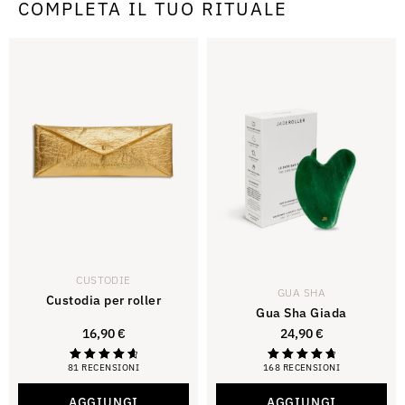
COMPLETA IL TUO RITUALE
CUSTODIE
GUA SHA
Custodia per roller
Gua Sha Giada
16,90
€
24,90
€
81 RECENSIONI
168 RECENSIONI
Valutato
Valutazione di
4,79
4,88
su 5
su 5
AGGIUNGI
AGGIUNGI