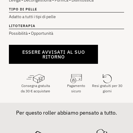
Leviga • Decongestiona • Purifica • Disintossica
TIPO DI PELLE
Adatto a tutti i tipi di pelle
LITOTERAPIA
Possibilità • Opportunità
ESSERE AVVISATI AL SUO
RITORNO
Consegna gratuita
Pagamento
Resi gratuiti per 30
da
30
€
acquistare
sicuro
giorni
Per questo roller abbiamo pensato a tutto.