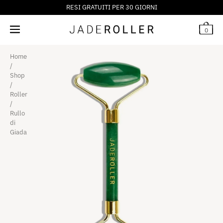
RESI GRATUITI PER 30 GIORNI
30
€
0
Home
/
Shop
/
Roller
/
Rullo
di
Giada