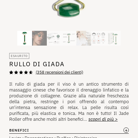
ESAURITO
RULLO DI GIADA
(
358
recensioni dei clienti)
Valutazione di
358
4,73
su 5
Il rullo di giada per il viso è un antico strumento di
basata su
massaggio cinese che favorisce il drenaggio linfatico e la
recensioni
dei clienti
produzione di collagene. Grazie alla naturale freschezza
della pietra, restringe i pori offrendo al contempo
un'intensa sensazione di relax. La pelle risulta così
purificata, più elastica e tonica. Ma non è tutto! Il Jade
Roller offre anche molti altri benefici…
scopri di più >
+
BENEFICI