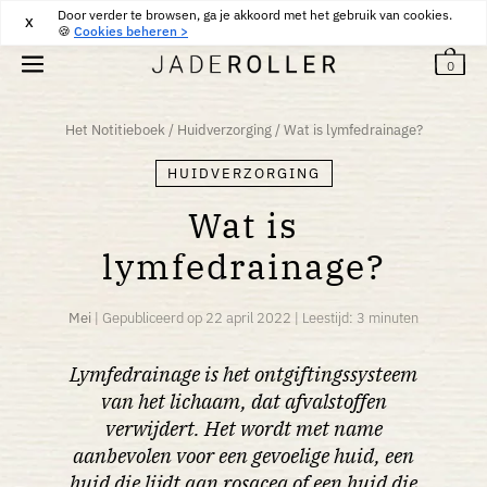
Door verder te browsen, ga je akkoord met het gebruik van cookies.
GRATIS BEZORGING VANAF
30
€
AANKOOP
X
🍪
Cookies beheren >
0
Het Notitieboek
/
Huidverzorging
/
Wat is lymfedrainage?
HUIDVERZORGING
Wat is
lymfedrainage?
Mei
|
Gepubliceerd op
22 april 2022
|
Leestijd: 3 minuten
Lymfedrainage is het ontgiftingssysteem
van het lichaam, dat afvalstoffen
verwijdert. Het wordt met name
aanbevolen voor een gevoelige huid, een
huid die lijdt aan rosacea of ​​een huid die