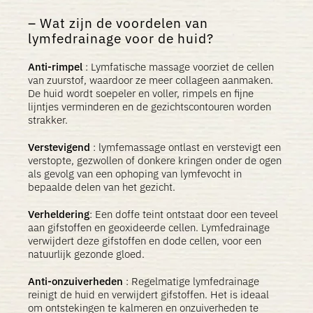
Wat zijn de voordelen van
lymfedrainage voor de huid?
Anti-rimpel
: Lymfatische massage voorziet de cellen
van zuurstof, waardoor ze meer collageen aanmaken.
De huid wordt soepeler en voller, rimpels en fijne
lijntjes verminderen en de gezichtscontouren worden
strakker.
Verstevigend
: lymfemassage ontlast en verstevigt een
verstopte, gezwollen of donkere kringen onder de ogen
als gevolg van een ophoping van lymfevocht in
bepaalde delen van het gezicht.
Verheldering
: Een doffe teint ontstaat door een teveel
aan gifstoffen en geoxideerde cellen. Lymfedrainage
verwijdert deze gifstoffen en dode cellen, voor een
natuurlijk gezonde gloed.
Anti-onzuiverheden
: Regelmatige lymfedrainage
reinigt de huid en verwijdert gifstoffen. Het is ideaal
om ontstekingen te kalmeren en onzuiverheden te