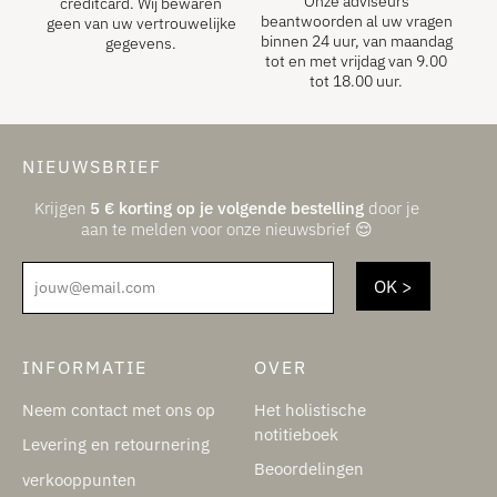
Onze adviseurs
creditcard. Wij bewaren
beantwoorden al uw vragen
geen van uw vertrouwelijke
binnen 24 uur, van maandag
gegevens.
tot en met vrijdag van 9.00
tot 18.00 uur.
NIEUWSBRIEF
Krijgen
5
€
korting op je volgende bestelling
door je
aan te melden voor onze nieuwsbrief 😌
jouw@email.com
INFORMATIE
OVER
Neem contact met ons op
Het holistische
notitieboek
Levering en retournering
Beoordelingen
verkooppunten