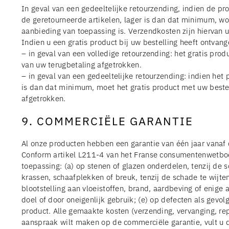
In geval van een gedeeltelijke retourzending, indien de 
de geretourneerde artikelen, lager is dan dat minimum, 
aanbieding van toepassing is. Verzendkosten zijn hiervan 
Indien u een gratis product bij uw bestelling heeft ontvang
– in geval van een volledige retourzending: het gratis pr
van uw terugbetaling afgetrokken.
– in geval van een gedeeltelijke retourzending: indien he
is dan dat minimum, moet het gratis product met uw beste
afgetrokken.
9. COMMERCIËLE GARANTIE
Al onze producten hebben een garantie van één jaar vana
Conform artikel L211-4 van het Franse consumentenwetboek
toepassing: (a) op stenen of glazen onderdelen, tenzij de 
krassen, schaafplekken of breuk, tenzij de schade te wijte
blootstelling aan vloeistoffen, brand, aardbeving of enige
doel of door oneigenlijk gebruik; (e) op defecten als gevolg
product. Alle gemaakte kosten (verzending, vervanging, r
aanspraak wilt maken op de commerciële garantie, vult u dan