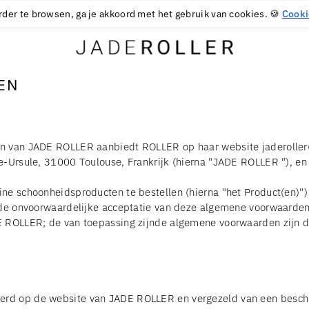
30 DAGEN GRATIS RETOURNEREN
30
€
rder te browsen, ga je akkoord met het gebruik van cookies. 🍪
Cooki
EN
n van JADE ROLLER aanbiedt ROLLER op haar website jaderoller(hi
e-Ursule, 31000 Toulouse, Frankrijk (hierna "JADE ROLLER "), en
line schoonheidsproducten te bestellen (hierna "het Product(en
e de onvoorwaardelijke acceptatie van deze algemene voorwaard
E ROLLER; de van toepassing zijnde algemene voorwaarden zijn d
rd op de website van JADE ROLLER en vergezeld van een beschr