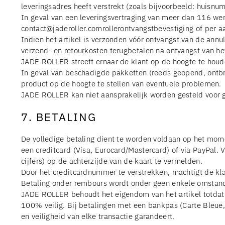
leveringsadres heeft verstrekt (zoals bijvoorbeeld: huis
In geval van een leveringsvertraging van meer dan 116 werk
contact@jaderoller.comrollerontvangstbevestiging of per 
Indien het artikel is verzonden vóór ontvangst van de ann
verzend- en retourkosten terugbetalen na ontvangst van het 
JADE ROLLER streeft ernaar de klant op de hoogte te houd
In geval van beschadigde pakketten (reeds geopend, ontbr
product op de hoogte te stellen van eventuele problemen.
JADE ROLLER kan niet aansprakelijk worden gesteld voor gev
7. BETALING
De volledige betaling dient te worden voldaan op het mome
een creditcard (Visa, Eurocard/Mastercard) of via PayPal. 
cijfers) op de achterzijde van de kaart te vermelden.
Door het creditcardnummer te verstrekken, machtigt de kla
Betaling onder rembours wordt onder geen enkele omstan
JADE ROLLER behoudt het eigendom van het artikel totdat 
100% veilig. Bij betalingen met een bankpas (Carte Bleue,
en veiligheid van elke transactie garandeert.