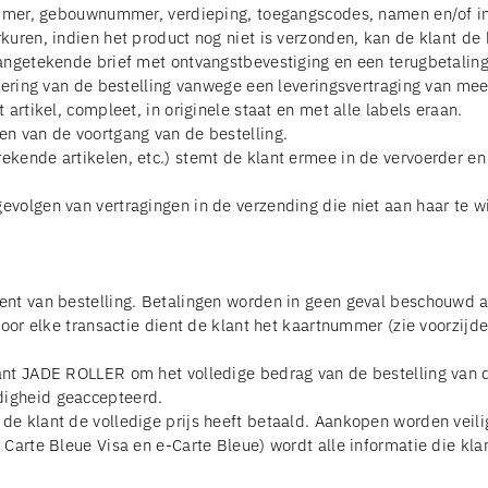
nummer, gebouwnummer, verdieping, toegangscodes, namen en/of 
uren, indien het product nog niet is verzonden, kan de klant de 
aangetekende brief met ontvangstbevestiging en een terugbetalin
ulering van de bestelling vanwege een leveringsvertraging van m
artikel, compleet, in originele staat en met alle labels eraan.
en van de voortgang van de bestelling.
ekende artikelen, etc.) stemt de klant ermee in de vervoerder 
olgen van vertragingen in de verzending die niet aan haar te wij
nt van bestelling. Betalingen worden in geen geval beschouwd al
Voor elke transactie dient de klant het kaartnummer (zie voorzijd
nt JADE ROLLER om het volledige bedrag van de bestelling van de
digheid geaccepteerd.
de klant de volledige prijs heeft betaald. Aankopen worden veil
 Carte Bleue Visa en e-Carte Bleue) wordt alle informatie die k