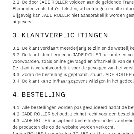
2.2. De door JADE ROLLER voldoen aan de geldende Fran
Elementen zoals foto's, teksten, afbeeldingen en alle infor
Bijgevolg kan JADE ROLLER niet aansprakelijk worden geste
uitgevers.
3. KLANTVERPLICHTINGEN
3.1. De klant verklaart meerderjarig te zijn en de wetteli
3.2. De klant stemt ermee in JADE ROLLER accurate en nood
voorwaarden, zoals online gevraagd en afhankelijk van de 
De klant is verantwoordelijk voor de gevolgen van het verst
3.3. Zodra de bestelling is geplaatst, stuurt JADE ROLLER 
3.4. De klant kan zijn/haar gegevens wijzigen in het gedeel
4. BESTELLING
4.1. Alle bestellingen worden pas gevalideerd nadat de bet
4.2. JADE ROLLER behoudt zich het recht voor een bestellin
4.3. JADE ROLLER accepteert bestellingen onder voorbehou
de producten die op de website worden verkocht.
Indien ROLLERde producten ROLLER de klant zo spoedig mog