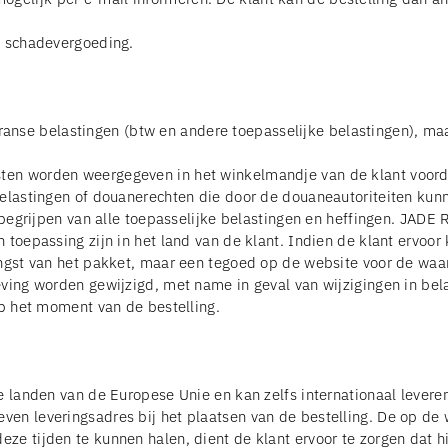
p schadevergoeding.
le Franse belastingen (btw en andere toepasselijke belastingen), 
en worden weergegeven in het winkelmandje van de klant voordat
belastingen of douanerechten die door de douaneautoriteiten kun
 begrijpen van alle toepasselijke belastingen en heffingen. JADE 
 toepassing zijn in het land van de klant. Indien de klant ervoor
vangst van het pakket, maar een tegoed op de website voor de wa
eving worden gewijzigd, met name in geval van wijzigingen in be
op het moment van de bestelling.
e landen van de Europese Unie en kan zelfs internationaal levere
en leveringsadres bij het plaatsen van de bestelling. De op de 
e tijden te kunnen halen, dient de klant ervoor te zorgen dat hij