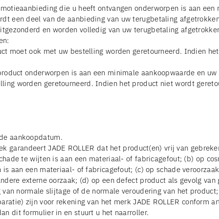
promotieaanbieding die u heeft ontvangen onderworpen is aan een
wordt een deel van de aanbieding van uw terugbetaling afgetrok
uitgezonderd en worden volledig van uw terugbetaling afgetrokke
en:
oduct moet ook met uw bestelling worden geretourneerd. Indien he
t product onderworpen is aan een minimale aankoopwaarde en uw be
lling worden geretourneerd. Indien het product niet wordt geret
f de aankoopdatum.
 garandeert JADE ROLLER dat het product(en) vrij van gebreken e
schade te wijten is aan een materiaal- of fabricagefout; (b) op c
n is aan een materiaal- of fabricagefout; (c) op schade veroorzaa
 andere externe oorzaak; (d) op een defect product als gevolg va
 van normale slijtage of de normale veroudering van het product; (
eparatie) zijn voor rekening van het merk JADE ROLLER conform 
 dit formulier in en stuurt u het naarroller.