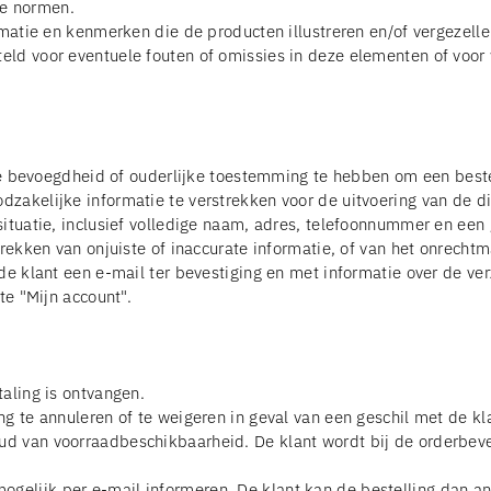
se normen.
matie en kenmerken die de producten illustreren en/of vergezellen
ld voor eventuele fouten of omissies in deze elementen of voor 
jke bevoegdheid of ouderlijke toestemming te hebben om een ​​best
zakelijke informatie te verstrekken voor de uitvoering van de d
situatie, inclusief volledige naam, adres, telefoonnummer en een
rekken van onjuiste of inaccurate informatie, of van het onrechtm
de klant een e-mail ter bevestiging en met informatie over de ve
te "Mijn account".
aling is ontvangen.
g te annuleren of te weigeren in geval van een geschil met de kla
d van voorraadbeschikbaarheid. De klant wordt bij de orderbeve
elijk per e-mail informeren. De klant kan de bestelling dan ann