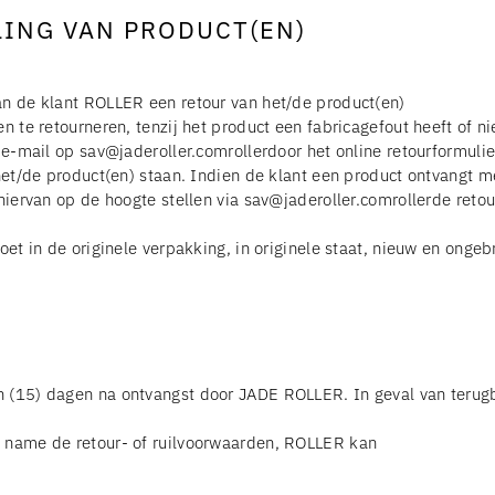
LING VAN PRODUCT(EN)
an de klant ROLLER een retour van het/de product(en)
en te retourneren, tenzij het product een fabricagefout heeft of n
 e-mail op sav@jaderoller.comrollerdoor het online retourformulie
 het/de product(en) staan. Indien de klant een product ontvangt 
 hiervan op de hoogte stellen via sav@jaderoller.comrollerde ret
moet in de originele verpakking, in originele staat, nieuw en ong
n (15) dagen na ontvangst door JADE ROLLER. In geval van terugb
t name de retour- of ruilvoorwaarden, ROLLER kan