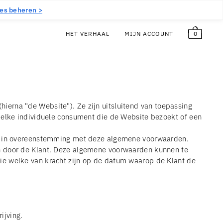
5
€
Vrij!
NL
(EUR €)
es beheren >
0
HET VERHAAL
MIJN ACCOUNT
erna "de Website"). Ze zijn uitsluitend van toepassing
 elke individuele consument die de Website bezoekt of een
)") in overeenstemming met deze algemene voorwaarden.
en door de Klant. Deze algemene voorwaarden kunnen te
ie welke van kracht zijn op de datum waarop de Klant de
ijving.