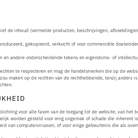
ief de inhoud (vermelde producten, beschrijvingen, afbeeldingen, 
produceerd, gekopieerd, verkocht of voor commerciële doeleinde
en en andere onderscheidende tekens en eigendoms- of intellect
srechten te respecteren en mag de handelsmerken die op de webs
 zou maken op de rechten van de rechthebbende, tenzij anders is
chten.
JKHEID
chting voor alle fasen van de toegang tot de website, van het b
jk worden gesteld voor enig ongemak of schade die inherent is a
heid van computervirussen, of voor enige gebeurtenis die als o