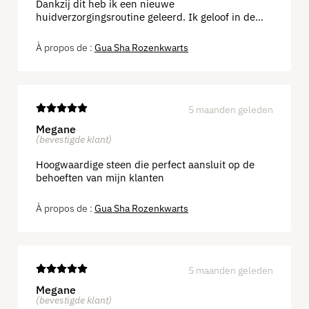
Dankzij dit heb ik een nieuwe
huidverzorgingsroutine geleerd. Ik geloof in de
eigenschappen van kristallen; ik gebruik het nu
een maand en zie dat mijn gezicht er stralender
Gua Sha Rozenkwarts
en meer ontspannen uitziet.
5 maanden geleden
Megane
(bevestigde klant)
Hoogwaardige steen die perfect aansluit op de
behoeften van mijn klanten
Gua Sha Rozenkwarts
5 maanden geleden
Megane
(bevestigde klant)