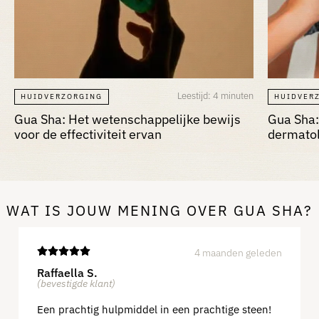
Leestijd: 4 minuten
HUIDVERZORGING
HUIDVER
Gua Sha: Het wetenschappelijke bewijs
Gua Sha:
voor de effectiviteit ervan
dermatol
instrume
WAT IS JOUW MENING OVER GUA SHA?
4 maanden geleden
Raffaella S.
(bevestigde klant)
Een prachtig hulpmiddel in een prachtige steen!