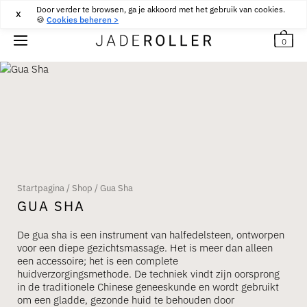
Door verder te browsen, ga je akkoord met het gebruik van cookies.
GRATIS BEZORGING VANAF
30
€
AANKOOP
X
🍪
Cookies beheren >
0
Startpagina
/
Shop
/
Gua Sha
GUA SHA
De gua sha is een instrument van halfedelsteen, ontworpen
voor een diepe gezichtsmassage. Het is meer dan alleen
een accessoire; het is een complete
huidverzorgingsmethode. De techniek vindt zijn oorsprong
in de traditionele Chinese geneeskunde en wordt gebruikt
om een ​​gladde, gezonde huid te behouden door