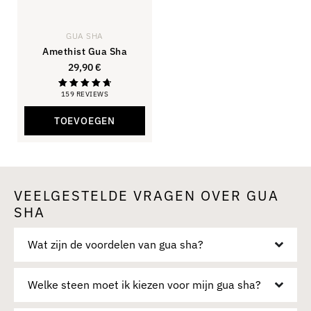
GUA SHA
Amethist Gua Sha
29,90
€
159 REVIEWS
Beoordeling
4,81
van de 5
TOEVOEGEN
VEELGESTELDE VRAGEN OVER GUA
SHA
Wat zijn de voordelen van gua sha?
Welke steen moet ik kiezen voor mijn gua sha?