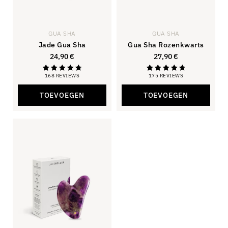
GUA SHA
GUA SHA
Jade Gua Sha
Gua Sha Rozenkwarts
24,90
€
27,90
€
168 REVIEWS
175 REVIEWS
Beoordeeld
Beoordeling
met 4,88
4,81
van de 5
van de 5
TOEVOEGEN
TOEVOEGEN
sterren.