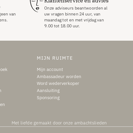
Klantenservice en advies
f
Onze adviseurs beantwoorden al
geen van
uw vragen binnen 24 uur, van
ens.
maandag tot en met vrijdag van
9.00 tot 18.00 uur.
MIJN RUIMTE
boek
Mijn account
Ambassadeur worden
Word wederverkoper
n
Aansluiting
Sponsoring
gen
Met liefde gemaakt door onze ambachtslieden