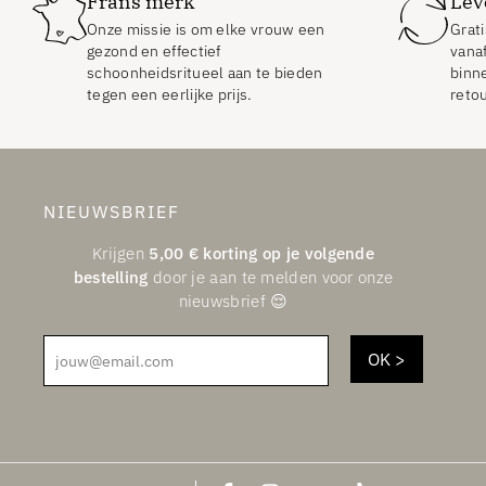
Frans merk
Lev
Onze missie is om elke vrouw een
Grati
gezond en effectief
vana
schoonheidsritueel aan te bieden
binn
tegen een eerlijke prijs.
reto
NIEUWSBRIEF
Krijgen
5,00
€
korting op je volgende
bestelling
door je aan te melden voor onze
nieuwsbrief 😌
jouw@email.com