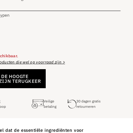
dtypen
schikbaar.
roducten die wel op voorraad zijn >
 DE HOOGTE
ZIJN TERUGKEER
g
Veilige
30 dagen gratis
oop
betaling
retourneren
el dat de essentiële ingrediënten voor