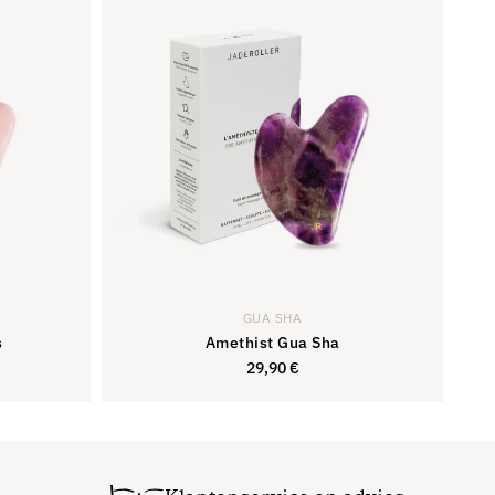
van de 5
van de 5
GUA SHA
s
Amethist Gua Sha
29,90
€
,90
€
29,90
€