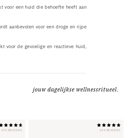
kt voor een huid die behoefte heeft aan
ordt aanbevolen voor een droge en rijpe
kt voor de gevoelige en reactieve huid,
jouw dagelijkse wellnessritueel.
175 REVIEWS
159 REVIEWS
Beoordeling
Beoordeling
4,81
4,81