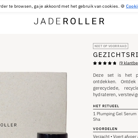
GRATIS BEZORGING VANAF
30
€
AANKOOP
rder te browsen, ga je akkoord met het gebruik van cookies. 🍪
Cooki
NIET OP VOORRAAD
GEZICHTSR
(
9
klantbe
Beoordeeld
9
met 4,89
van
Deze set is het pe
de 5 sterren
op basis
ontdekken. Ontdek
van
gerecyclede, recy
klantbeoordelin
gen.
hydrateren, verstevi
HET RITUEEL
1 Plumping Gel Serum 
Sha
VOORDELEN
Verzacht • Voert afvoer 