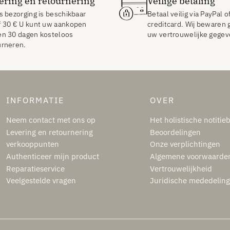
ering en retournering
Veilige betaling
s bezorging is beschikbaar
Betaal veilig via PayPal o
f
30
€
U kunt uw aankopen
creditcard. Wij bewaren 
en 30 dagen kosteloos
uw vertrouwelijke gegev
urneren.
INFORMATIE
OVER
Neem contact met ons op
Het holistische notitie
Levering en retournering
Beoordelingen
verkooppunten
Onze verplichtingen
Authenticeer mijn product
Algemene voorwaarde
Reparatieservice
Vertrouwelijkheid
Veelgestelde vragen
Juridische mededelin