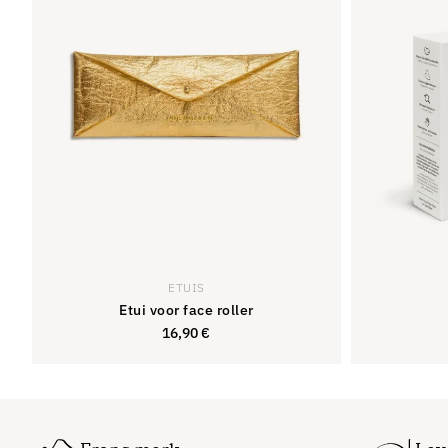
van de 5
sterren.
ETUIS
Etui voor face roller
16,90
€
16,90
€