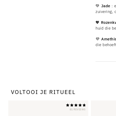
💚
Jade
: e
zuivering,
💖
Rozenk
huid die be
💜
Amethis
die behoef
VOLTOOI JE RITUEEL
81 REVIEWS
Beoordeeld
met 4,79