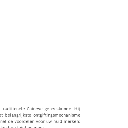
 traditionele Chinese geneeskunde. Hij
et belangrijkste ontgiftingsmechanisme
snel de voordelen voor uw huid merken:
lendere teint en meer.