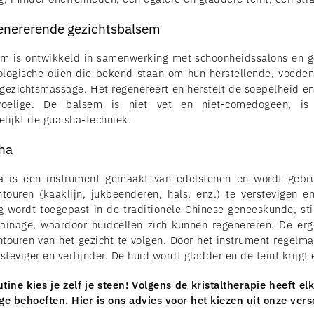
genererende gezichtsbalsem
m is ontwikkeld in samenwerking met schoonheidssalons en ge
iologische oliën die bekend staan ​​om hun herstellende, voe
ezichtsmassage. Het regenereert en herstelt de soepelheid en e
oelige. De balsem is niet vet en niet-comedogeen, is 
lijkt de gua sha-techniek.
Sha
a is een instrument gemaakt van edelstenen en wordt gebr
ntouren (kaaklijn, jukbeenderen, hals, enz.) te verstevigen e
 wordt toegepast in de traditionele Chinese geneeskunde, st
ainage, waardoor huidcellen zich kunnen regenereren. De er
touren van het gezicht te volgen. Door het instrument regelmat
steviger en verfijnder. De huid wordt gladder en de teint krijgt e
tine kies je zelf je steen! Volgens de kristaltherapie heeft el
ge behoeften. Hier is ons advies voor het kiezen uit onze versc