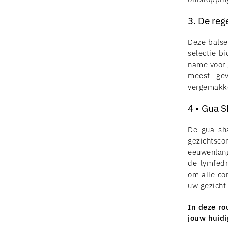
3. De re
Deze balse
selectie b
name voor g
meest gev
vergemakke
4 • Gua 
De gua sh
gezichtsco
eeuwenlang
de lymfedr
om alle con
uw gezicht 
In deze rou
jouw huidi