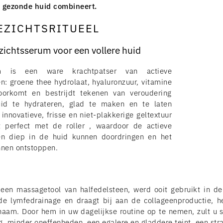
 gezonde huid combineert.
EZICHTSRITUEEL
zichtsserum voor een vollere huid
m is een ware krachtpatser van actieve
en: groene thee hydrolaat, hyaluronzuur, vitamine
oorkomt en bestrijdt tekenen van veroudering
uid te hydrateren, glad te maken en te laten
 innovatieve, frisse en niet-plakkerige geltextuur
 perfect met de roller , waardoor de actieve
en diep in de huid kunnen doordringen en het
nnen ontstoppen.
, een massagetool van halfedelsteen, werd ooit gebruikt in de
de lymfedrainage en draagt ​​bij aan de collageenproductie, h
chaam. Door hem in uw dagelijkse routine op te nemen, zult u 
g, minder oneffenheden, een egalere en gladdere teint, een stra