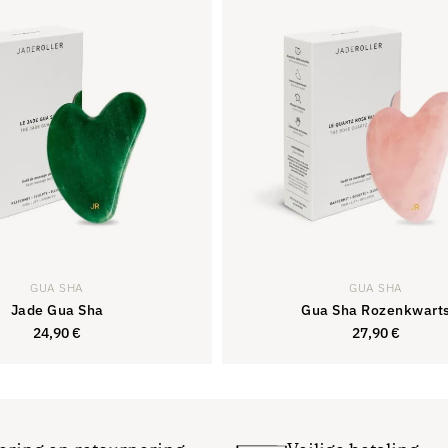
van de 5
sterren.
GUA SHA
GUA SHA
Jade Gua Sha
Gua Sha Rozenkwart
24,90
€
27,90
€
24,90
€
27