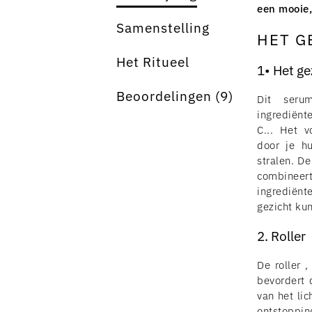
een mooie,
Samenstelling
HET G
Het Ritueel
1• Het ge
Beoordelingen (9)
Dit seru
ingrediënt
C... Het v
door je h
stralen. De
combineert
ingrediënt
gezicht ku
2. Roller
De roller 
bevordert 
van het li
ontstoppin