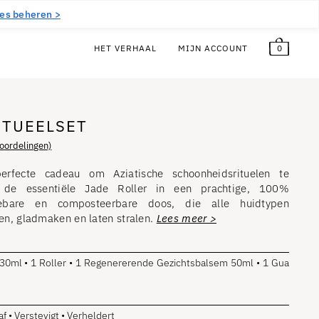
5,00
€
Vrij!
NL
es beheren >
0
HET VERHAAL
MIJN ACCOUNT
ITUEELSET
oordelingen)
rfecte cadeau om Aziatische schoonheidsrituelen te
 de essentiële Jade Roller in een prachtige, 100%
clebare en composteerbare doos, die alle huidtypen
gen, gladmaken en laten stralen.
Lees meer >
30ml • 1 Roller • 1 Regenererende Gezichtsbalsem 50ml • 1 Gua
af • Verstevigt • Verheldert