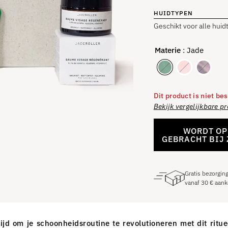
HUIDTYPEN
Geschikt voor alle hui
Materie
: Jade
Dit product is niet be
Bekijk vergelijkbare p
WORDT OP
GEBRACHT BIJ 
Gratis bezorgin
vanaf
30
€
aank
tijd om je schoonheidsroutine te revolutioneren met dit ritue