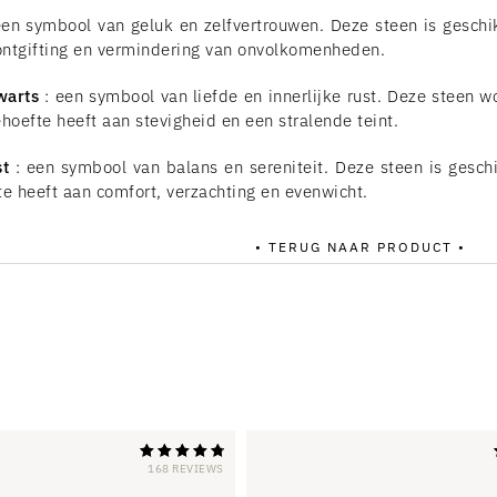
en symbool van geluk en zelfvertrouwen. Deze steen is geschi
 ontgifting en vermindering van onvolkomenheden.
warts
: een symbool van liefde en innerlijke rust. Deze steen w
hoefte heeft aan stevigheid en een stralende teint.
t
: een symbool van balans en sereniteit. Deze steen is geschi
te heeft aan comfort, verzachting en evenwicht.
• TERUG NAAR PRODUCT •
168 REVIEWS
Beoordeeld
met 4,88