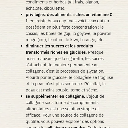
condiments et herbes (ail frais, oignon,
échalote, ciboulette).
privilégiez des aliments riches en vitamine C
.
Il en existe beaucoup mais voici ceux qui en
possèdent en plus forte concentration : le
cassis, les baies de goji, la goyave, le poivron
rouge (cru), le citron, le kiwi, l’orange, etc.
diminuer les sucres et les produits
transformés riches en glucides
. Presque
aussi mauvais que la cigarette, les sucres
s’attachent de manière permanente au
collagène, c’est le processus de glycation.
Alourdi par le glucose, le collagène se fragilise
et la peau n’est plus soutenue. Résultat, la
peau est moins souple, terne et sèche.
se supplémenter en collagène.
L’ajout de
collagène sous forme de compléments
alimentaires est une solution simple et
efficace. Pour une source de collagène de
qualité, vous pouvez explorer des options
comme le
collagène en poudre
. Cette forme