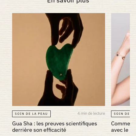
4 min de lecture
SOIN DE LA PEAU
SOIN DE LA
Gua Sha : les preuves scientifiques
Comment a
derrière son efficacité
avec le gu