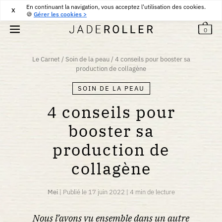
En continuant la navigation, vous acceptez l'utilisation des cookies.
LIVRAISON OFFERTE DÈS
30
€
D'ACHAT
X
🍪
Gérer les cookies >
0
Le Carnet
/
Soin de la peau
/
4 conseils pour booster sa
production de collagène
SOIN DE LA PEAU
4 conseils pour
booster sa
production de
collagène
Mei
|
Publié le
17 juin 2022
|
4 min de lecture
Nous l’avons vu ensemble dans un autre