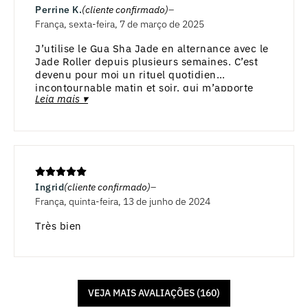
Perrine K.
(cliente confirmado)
França, sexta-feira, 7 de março de 2025
J’utilise le Gua Sha Jade en alternance avec le
Jade Roller depuis plusieurs semaines. C’est
devenu pour moi un rituel quotidien
incontournable matin et soir, qui m’apporte
Leia mais ▾
beaucoup de détente et m’éclaircit le teint. Je
ne pourrai plus m’en passer. J’ai 76 ans et je
regrette seulement de ne pas avoir utilisée
cette routine plus tôt. Dommage.
Ingrid
(cliente confirmado)
França, quinta-feira, 13 de junho de 2024
Très bien
VEJA MAIS AVALIAÇÕES (160)