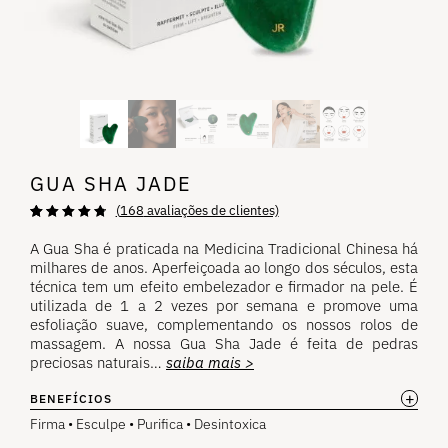
GUA SHA JADE
(
168
avaliações de clientes)
Avaliado
168
com
4,88
de 5
A Gua Sha é praticada na Medicina Tradicional Chinesa há
estrelas
milhares de anos. Aperfeiçoada ao longo dos séculos, esta
com base em
avaliações de
técnica tem um efeito embelezador e firmador na pele. É
clientes.
utilizada de 1 a 2 vezes por semana e promove uma
esfoliação suave, complementando os nossos rolos de
massagem. A nossa Gua Sha Jade é feita de pedras
preciosas naturais…
saiba mais >
+
BENEFÍCIOS
Firma • Esculpe • Purifica • Desintoxica