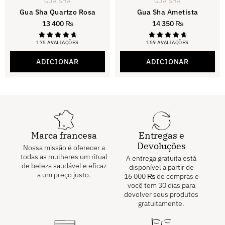
GUA SHA
GUA SHA
Gua Sha Quartzo Rosa
Gua Sha Ametista
13 400
₨
14 350
₨
175 AVALIAÇÕES
159 AVALIAÇÕES
Classificaçã
Classificaçã
o:
o:
4,81
4,81
ADICIONAR
ADICIONAR
de 5
de 5
Marca francesa
Entregas e
Devoluções
Nossa missão é oferecer a
todas as mulheres um ritual
A entrega gratuita está
de beleza saudável e eficaz
disponível a partir de
a um preço justo.
16 000
₨
de compras e
você tem 30 dias para
devolver seus produtos
gratuitamente.