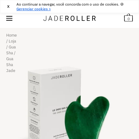
Ao continuar a navegar, você concorda com o uso de cookies. 🍪
ENTREGA GRÁTIS A PARTIR DE
16 000
₨
COMPRAR
X
Gerenciar cookies >
0
Home
/
Loja
/
Gua
Sha
/
Gua
Sha
Jade