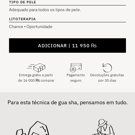
TIPO DE PELE
Adequado para todos os tipos de pele.
LITOTERAPIA
Chance • Oportunidade
ADICIONAR
11 950
₨
Entrega grátis a partir
Pagamento
Devoluções gratuitas
de
16 000
₨
comprar
seguro
por 30 dias
Para esta técnica de gua sha, pensamos em tudo.