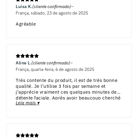
Luísa K.
(cliente confirmado)
França, sábado, 23 de agosto de 2025
Agréable
Aline L.
(cliente confirmado)
França, quarta-feira, 6 de agosto de 2025
Très contente du produit, il est de très bonne
qualité. Je l’utilise 3 fois par semaine et
j’apprécie vraiment ces quelques minutes de
détente faciale. Après avoir beaucoup cherché
Leia mais ▾
et comparé celui-ci est mon choix et je ne
regrette pas. Je recommande.