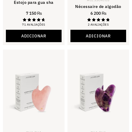
Estojo para gua sha
Nécessaire de algodão
7 150
₨
6 200
₨
71 AVALIAÇÕES
2 AVALIAÇÕES
Avaliado
Avaliado
com 4,80
com 5,00
de 5
de 5
ADICIONAR
ADICIONAR
estrelas.