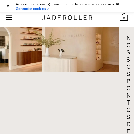
Ao continuar a navegar, você concorda com o uso de cookies. 🍪
DEVOLUÇÕES GRÁTIS POR 30 DIAS
30
€
X
Gerenciar cookies >
0
N
O
S
S
O
S
P
O
N
T
O
S
D
E