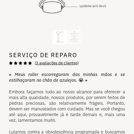
SERVIÇO DE REPARO
(
3
avaliações de clientes)
Avaliado
3
em
5,00
de 5 com
«
Meus roller escorregaram das minhas mãos e se
base em
estilhaçaram no chão de azulejos.
😭 »
avaliações de
clientes.
Embora façamos tudo ao nosso alcance para oferecer a
mais alta qualidade, nossos produtos, por serem feitos de
pedras preciosas, são relativamente frágeis. Portanto,
devem ser manuseados com cuidado. Mas se você chegou
até aqui, provavelmente já é tarde demais e, mais uma
vez, lamentamos muito.
Lutamos contra a obsolescência programada e buscamos