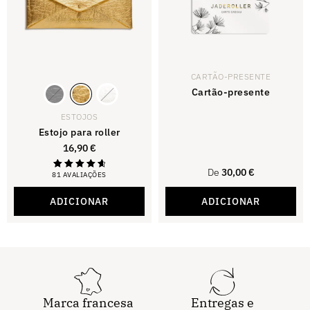
CARTÃO-PRESENTE
Cartão-presente
ESTOJOS
Estojo para roller
16,90
€
De
30,00
€
81 AVALIAÇÕES
Avaliado
com 4,79
de 5
ADICIONAR
ADICIONAR
estrelas.
Marca francesa
Entregas e