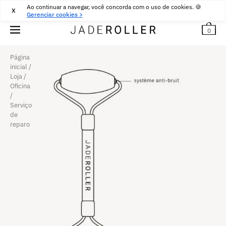
Ao continuar a navegar, você concorda com o uso de cookies. 🍪
ENTREGA GRÁTIS A PARTIR DE
30
€
COMPRAR
X
Gerenciar cookies >
0
Página
inicial
/
Loja
/
Oficina
/
Serviço
de
reparo