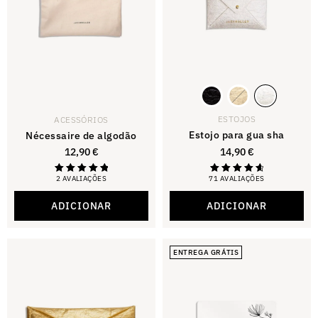
ESTOJOS
ACESSÓRIOS
Estojo para gua sha
Nécessaire de algodão
12,90
€
14,90
€
2 AVALIAÇÕES
71 AVALIAÇÕES
Avaliado
Avaliado
com 5,00
com 4,80
de 5
de 5
ADICIONAR
ADICIONAR
estrelas.
ENTREGA GRÁTIS