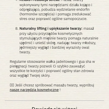
wykonywany tymi narzędziami działa kojąco i
odprężająco, pobudza wydzielanie endorfin
(hormonów szczęścia) i pomaga zredukować
stres oraz poprawić ogólne samopoczucie.
Naturalny lifting i upiększanie twarzy:
masaż
przy użyciu przyrządów kosmetycznych
stymulujących mięśnie twarzy pomaga naturalnie
ujędrnić i unieść skórę, nadając twarzy młodszy,
jędrniejszy wygląd i bardziej wyrazisty owal
twarzy.
Regularne stosowanie wałka jadeitowego i gua sha w
pielęgnacji twarzy pozwoli Ci szybko zauważyć
wszystkie te korzyści i poprawić ogólny stan zdrowia
oraz wygląd Twojej skóry.
💆‍♀️ Jeśli chcesz spróbować masażu twarzy, wypróbuj
nasze narzędzia kosmetyczne
!
Dowiedz się więcej