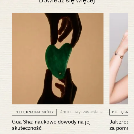
4-minutowy czas czytania
PIELĘGNACJA SKÓRY
PIELĘGNAC
Gua Sha: naukowe dowody na jej
Jak zredu
skuteczność
za pomocą