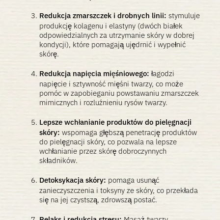
Redukcja zmarszczek i drobnych linii:
stymuluje
produkcję kolagenu i elastyny ​​(dwóch białek
odpowiedzialnych za utrzymanie skóry w dobrej
kondycji), które pomagają ujędrnić i wypełnić
skórę.
Redukcja napięcia mięśniowego:
łagodzi
napięcie i sztywność mięśni twarzy, co może
pomóc w zapobieganiu powstawaniu zmarszczek
mimicznych i rozluźnieniu rysów twarzy.
Lepsze wchłanianie produktów do pielęgnacji
skóry:
wspomaga głębszą penetrację produktów
do pielęgnacji skóry, co pozwala na lepsze
wchłanianie przez skórę dobroczynnych
składników.
Detoksykacja skóry:
pomaga usunąć
zanieczyszczenia i toksyny ze skóry, co przekłada
się na jej czystszą, zdrowszą postać.
Relaks i redukcja stresu:
Masaż twarzy