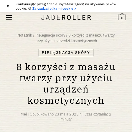
Kontynuując przeglądanie, wyrażasz zgodę na używanie plików
DARMOWA DOSTAWA OD
30
€
ZAKUP
X
cookie. 🍪
Zarządzaj plikami cookie >
0
Notatnik
/
Pielęgnacja skóry
/
8 korzyści z masażu twarzy
przy użyciu narzędzi kosmetycznych
PIELĘGNACJA SKÓRY
8 korzyści z masażu
twarzy przy użyciu
urządzeń
kosmetycznych
Mei
|
Opublikowano
23 maja 2023 r.
|
Czas czytania: 2
minuty