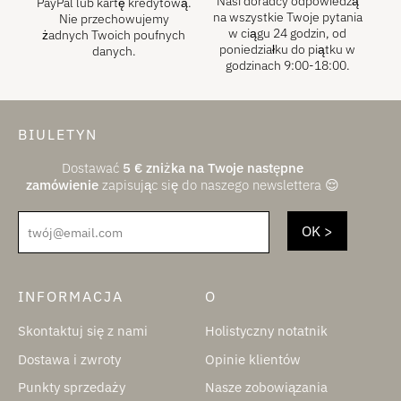
Nasi doradcy odpowiedzą
PayPal lub kartę kredytową.
na wszystkie Twoje pytania
Nie przechowujemy
w ciągu 24 godzin, od
żadnych Twoich poufnych
poniedziałku do piątku w
danych.
godzinach 9:00-18:00.
BIULETYN
Dostawać
5
€
zniżka na Twoje następne
zamówienie
zapisując się do naszego newslettera 😌
twój@email.com
INFORMACJA
O
Skontaktuj się z nami
Holistyczny notatnik
Dostawa i zwroty
Opinie klientów
Punkty sprzedaży
Nasze zobowiązania