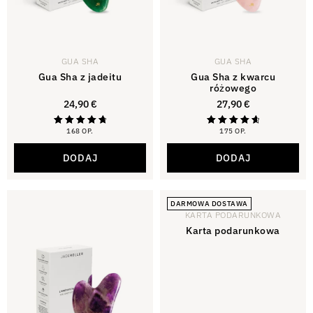
GUA SHA
GUA SHA
Gua Sha z jadeitu
Gua Sha z kwarcu
różowego
24,90
€
27,90
€
168 OP.
175 OP.
Oceniono na
Ocena
4,88
4,81
z 5
na 5
DODAJ
DODAJ
DARMOWA DOSTAWA
KARTA PODARUNKOWA
Karta podarunkowa