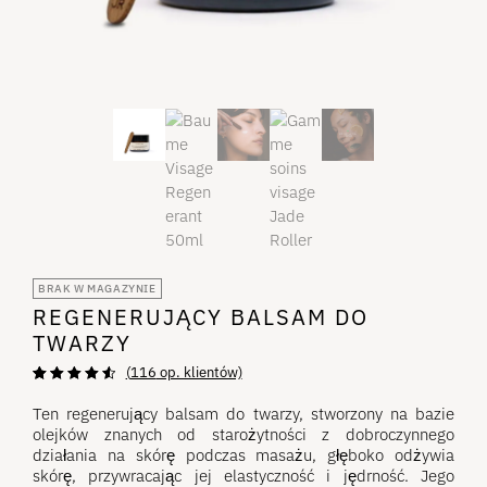
BRAK W MAGAZYNIE
REGENERUJĄCY BALSAM DO
TWARZY
(
116
op. klientów)
Oceniono na
116
4,72
z 5 na
Ten regenerujący balsam do twarzy, stworzony na bazie
podstawie
olejków znanych od starożytności z dobroczynnego
ocen klientów
działania na skórę podczas masażu, głęboko odżywia
skórę, przywracając jej elastyczność i jędrność. Jego