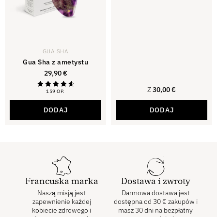
GUA SHA
Gua Sha z ametystu
29,90
€
Z
30,00
€
159 OP.
Ocena
4,81
na 5
DODAJ
DODAJ
Francuska marka
Dostawa i zwroty
Naszą misją jest
Darmowa dostawa jest
zapewnienie każdej
dostępna od
30
€
zakupów i
kobiecie zdrowego i
masz 30 dni na bezpłatny