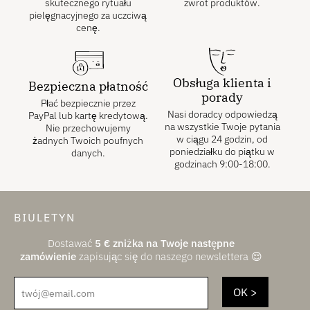
skutecznego rytuału
zwrot produktów.
pielęgnacyjnego za uczciwą
cenę.
Obsługa klienta i
Bezpieczna płatność
porady
Płać bezpiecznie przez
Nasi doradcy odpowiedzą
PayPal lub kartę kredytową.
na wszystkie Twoje pytania
Nie przechowujemy
w ciągu 24 godzin, od
żadnych Twoich poufnych
poniedziałku do piątku w
danych.
godzinach 9:00-18:00.
BIULETYN
Dostawać
5
€
zniżka na Twoje następne
zamówienie
zapisując się do naszego newslettera 😌
twój@email.com