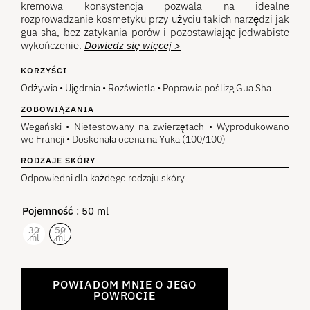
kremowa konsystencja pozwala na idealne
rozprowadzanie kosmetyku przy użyciu takich narzędzi jak
gua sha, bez zatykania porów i pozostawiając jedwabiste
wykończenie.
Dowiedz się więcej >
KORZYŚCI
Odżywia • Ujędrnia • Rozświetla • Poprawia poślizg Gua Sha
ZOBOWIĄZANIA
Wegański • Nietestowany na zwierzętach • Wyprodukowano
we Francji • Doskonała ocena na Yuka (100/100)
RODZAJE SKÓRY
Odpowiedni dla każdego rodzaju skóry
Pojemność
: 50 ml
30
50
ml
ml
POWIADOM MNIE O JEGO
POWROCIE