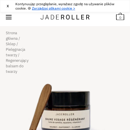
Kontynuując przeglądanie, wyrażasz zgodę na używanie plików
DARMOWA DOSTAWA OD
30
€
ZAKUP
X
cookie. 🍪
Zarządzaj plikami cookie >
0
Strona
główna
/
Sklep
/
Pielęgnacja
twarzy
/
Regenerujący
balsam do
twarzy