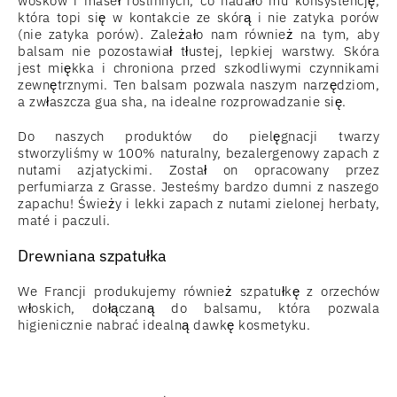
wosków i maseł roślinnych, co nadało mu konsystencję,
która topi się w kontakcie ze skórą i nie zatyka porów
(nie zatyka porów). Zależało nam również na tym, aby
balsam nie pozostawiał tłustej, lepkiej warstwy. Skóra
jest miękka i chroniona przed szkodliwymi czynnikami
zewnętrznymi. Ten balsam pozwala naszym narzędziom,
a zwłaszcza gua sha, na idealne rozprowadzanie się.
Do naszych produktów do pielęgnacji twarzy
stworzyliśmy w 100% naturalny, bezalergenowy zapach z
nutami azjatyckimi. Został on opracowany przez
perfumiarza z Grasse. Jesteśmy bardzo dumni z naszego
zapachu! Świeży i lekki zapach z nutami zielonej herbaty,
maté i paczuli.
Drewniana szpatułka
We Francji produkujemy również szpatułkę z orzechów
włoskich, dołączaną do balsamu, która pozwala
higienicznie nabrać idealną dawkę kosmetyku.