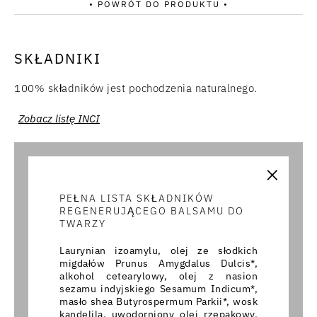
• POWRÓT DO PRODUKTU •
SKŁADNIKI
100% składników jest pochodzenia naturalnego.
Zobacz listę INCI
×
PEŁNA LISTA SKŁADNIKÓW
REGENERUJĄCEGO BALSAMU DO
TWARZY
Laurynian izoamylu, olej ze słodkich
migdałów Prunus Amygdalus Dulcis*,
alkohol cetearylowy, olej z nasion
sezamu indyjskiego Sesamum Indicum*,
masło shea Butyrospermum Parkii*, wosk
kandelila, uwodorniony olej rzepakowy,