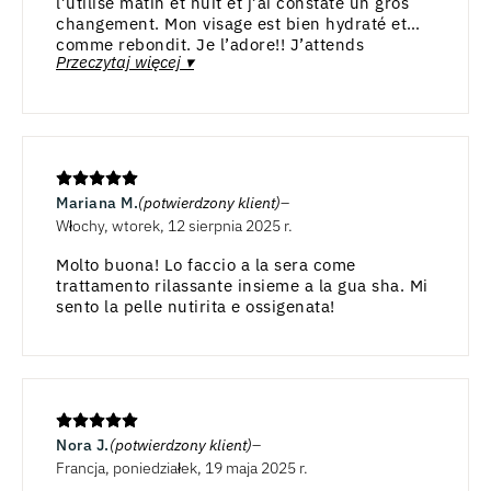
l’utilise matin et nuit et j’ai constaté un gros
changement. Mon visage est bien hydraté et
comme rebondit. Je l’adore!! J’attends
Przeczytaj więcej ▾
impatiemment la disponibilité du sérum.
Mariana M.
(potwierdzony klient)
Włochy, wtorek, 12 sierpnia 2025 r.
Molto buona! Lo faccio a la sera come
trattamento rilassante insieme a la gua sha. Mi
sento la pelle nutirita e ossigenata!
Nora J.
(potwierdzony klient)
Francja, poniedziałek, 19 maja 2025 r.