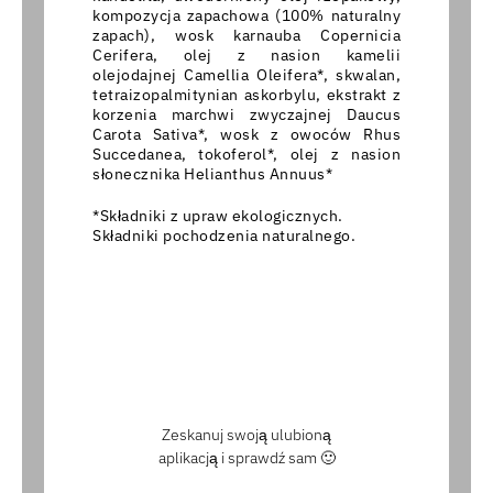
kompozycja zapachowa (100% naturalny
zapach), wosk karnauba Copernicia
Cerifera, olej z nasion kamelii
olejodajnej Camellia Oleifera*, skwalan,
tetraizopalmitynian askorbylu, ekstrakt z
korzenia marchwi zwyczajnej Daucus
Carota Sativa*, wosk z owoców Rhus
Succedanea, tokoferol*, olej z nasion
słonecznika Helianthus Annuus*
*Składniki z upraw ekologicznych.
Składniki pochodzenia naturalnego.
Zeskanuj swoją ulubioną
aplikacją i sprawdź sam 🙂