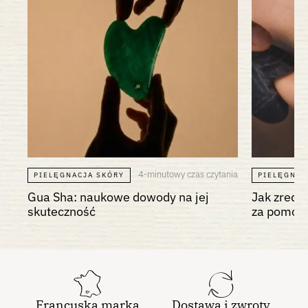
4-minutowy czas czytania
PIELĘGNACJA SKÓRY
PIELĘGNAC
Gua Sha: naukowe dowody na jej
Jak zred
skuteczność
za pomocą
Francuska marka
Dostawa i zwroty