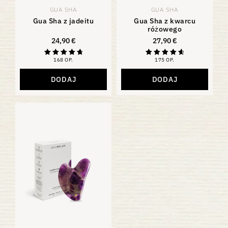
GUA SHA
GUA SHA
Gua Sha z jadeitu
Gua Sha z kwarcu
różowego
24,90
€
27,90
€
168 OP.
175 OP.
Oceniono na
Ocena
4,88
4,81
z 5
na 5
DODAJ
DODAJ