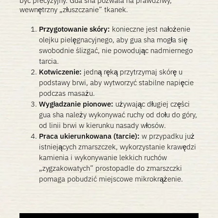
być precyzyjny. Gua sha pozwala na prawdziwy,
wewnętrzny „złuszczanie” tkanek.
Przygotowanie skóry:
konieczne jest nałożenie
olejku pielęgnacyjnego, aby gua sha mogła się
swobodnie ślizgać, nie powodując nadmiernego
tarcia.
Kotwiczenie:
jedną ręką przytrzymaj skórę u
podstawy brwi, aby wytworzyć stabilne napięcie
podczas masażu.
Wygładzanie pionowe:
używając długiej części
gua sha należy wykonywać ruchy od dołu do góry,
od linii brwi w kierunku nasady włosów.
Praca ukierunkowana (tarcie):
w przypadku już
istniejących zmarszczek, wykorzystanie krawędzi
kamienia i wykonywanie lekkich ruchów
„zygzakowatych” prostopadle do zmarszczki
pomaga pobudzić miejscowe mikrokrążenie.