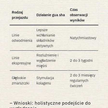
Czas
Rodzaj
Działanie gua sha
obserwacji
przejazdu
wyników
Lepsze
Linie
wchłanianie
Natychmiastowy
odwodnienia
składników
aktywnych
Rozluźnienie i
Linie
wygładzenie
2 do 3 tygodni
ekspresyjne
mięśni
2 do 3 miesięcy
Głębokie
Stymulacja
regularnych
zmarszczki
kolagenu
ćwiczeń
Wnioski: holistyczne podejście do