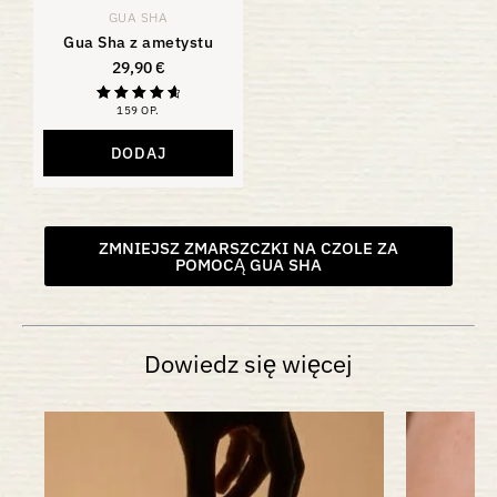
GUA SHA
Gua Sha z ametystu
29,90
€
159 OP.
Ocena
4,81
na 5
DODAJ
ZMNIEJSZ ZMARSZCZKI NA CZOLE ZA
POMOCĄ GUA SHA
Dowiedz się więcej