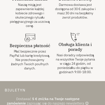
Naszą misją jest
Darmowa dostawa jest
zapewnienie każdej
dostępna od
30
€
zakupów i
kobiecie zdrowego i
masz 30 dni na bezpłatny
skutecznego rytuału
zwrot produktów.
pielęgnacyjnego za uczciwą
cenę.
Obsługa klienta i
Bezpieczna płatność
porady
Płać bezpiecznie przez
Nasi doradcy odpowiedzą
PayPal lub kartę kredytową.
na wszystkie Twoje pytania
Nie przechowujemy
w ciągu 24 godzin, od
żadnych Twoich poufnych
poniedziałku do piątku w
danych.
godzinach 9:00-18:00.
BIULETYN
Dostawać
5
€
zniżka na Twoje następne
zamówienie
zapisując się do naszego newslettera 😌