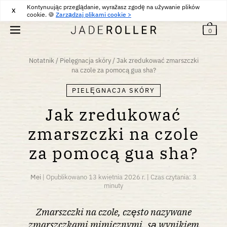
Kontynuując przeglądanie, wyrażasz zgodę na używanie plików
DARMOWA DOSTAWA OD
30
€
ZAKUP
X
cookie. 🍪
Zarządzaj plikami cookie >
0
Notatnik
/
Pielęgnacja skóry
/
Jak zredukować zmarszczki
na czole za pomocą gua sha?
PIELĘGNACJA SKÓRY
Jak zredukować
zmarszczki na czole
za pomocą gua sha?
Mei
|
Opublikowano
13 kwietnia 2026 r.
|
Czas czytania: 3
minuty
Zmarszczki na czole, często nazywane
zmarszczkami mimicznymi, są wynikiem