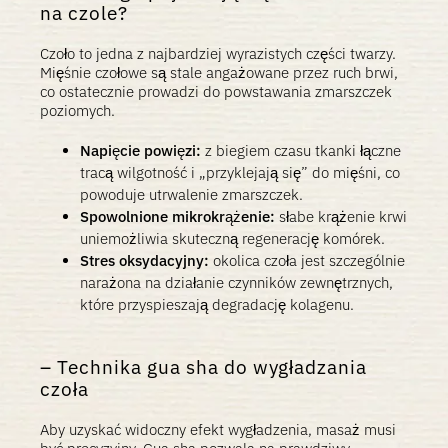
na czole?
Czoło to jedna z najbardziej wyrazistych części twarzy.
Mięśnie czołowe są stale angażowane przez ruch brwi,
co ostatecznie prowadzi do powstawania zmarszczek
poziomych.
Napięcie powięzi:
z biegiem czasu tkanki łączne
tracą wilgotność i „przyklejają się” do mięśni, co
powoduje utrwalenie zmarszczek.
Spowolnione mikrokrążenie:
słabe krążenie krwi
uniemożliwia skuteczną regenerację komórek.
Stres oksydacyjny:
okolica czoła jest szczególnie
narażona na działanie czynników zewnętrznych,
które przyspieszają degradację kolagenu.
Technika gua sha do wygładzania
czoła
Aby uzyskać widoczny efekt wygładzenia, masaż musi