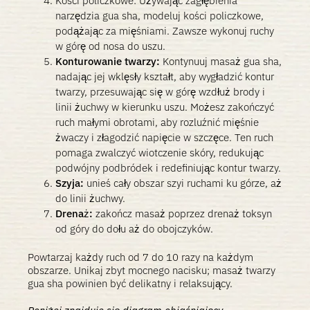
Kości policzkowe: Używając zagłębienia
narzędzia gua sha, modeluj kości policzkowe,
podążając za mięśniami. Zawsze wykonuj ruchy
w górę od nosa do uszu.
Konturowanie twarzy:
Kontynuuj masaż gua sha,
nadając jej wklęsły kształt, aby wygładzić kontur
twarzy, przesuwając się w górę wzdłuż brody i
linii żuchwy w kierunku uszu. Możesz zakończyć
ruch małymi obrotami, aby rozluźnić mięśnie
żwaczy i złagodzić napięcie w szczęce. Ten ruch
pomaga zwalczyć wiotczenie skóry, redukując
podwójny podbródek i redefiniując kontur twarzy.
Szyja:
unieś cały obszar szyi ruchami ku górze, aż
do linii żuchwy.
Drenaż:
zakończ masaż poprzez drenaż toksyn
od góry do dołu aż do obojczyków.
Powtarzaj każdy ruch od 7 do 10 razy na każdym
obszarze. Unikaj zbyt mocnego nacisku; masaż twarzy
gua sha powinien być delikatny i relaksujący.