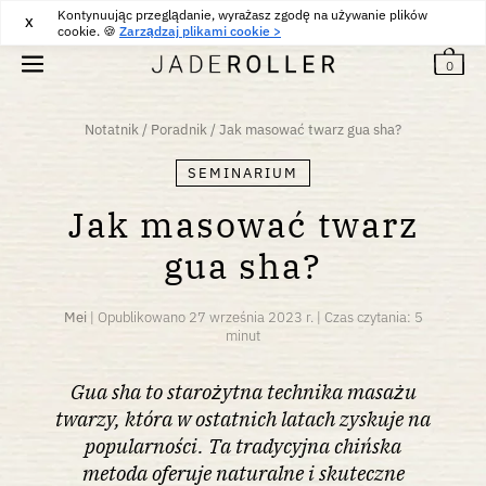
Kontynuując przeglądanie, wyrażasz zgodę na używanie plików
DARMOWA DOSTAWA OD
30
€
ZAKUP
X
cookie. 🍪
Zarządzaj plikami cookie >
0
Notatnik
/
Poradnik
/
Jak masować twarz gua sha?
SEMINARIUM
Jak masować twarz
gua sha?
Mei
|
Opublikowano
27 września 2023 r.
|
Czas czytania: 5
minut
Gua sha to starożytna technika masażu
twarzy, która w ostatnich latach zyskuje na
popularności. Ta tradycyjna chińska
metoda oferuje naturalne i skuteczne