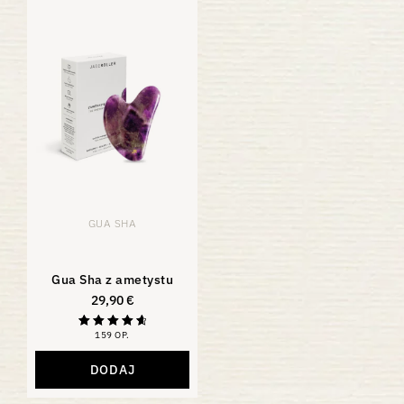
GUA SHA
Gua Sha z ametystu
29,90
€
159 OP.
Ocena
4,81
na 5
DODAJ