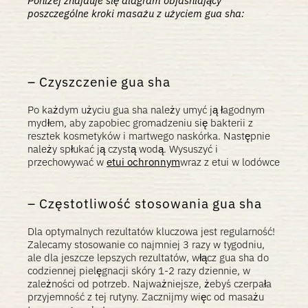
Poniżej znajduje się diagram objaśniający
poszczególne kroki masażu z użyciem gua sha:
Czyszczenie gua sha
Po każdym użyciu gua sha należy umyć ją łagodnym
mydłem, aby zapobiec gromadzeniu się bakterii z
resztek kosmetyków i martwego naskórka. Następnie
należy spłukać ją czystą wodą. Wysuszyć i
przechowywać w
etui ochronnym
wraz z etui w lodówce
Częstotliwość stosowania gua sha
Dla optymalnych rezultatów kluczowa jest regularność!
Zalecamy stosowanie co najmniej 3 razy w tygodniu,
ale dla jeszcze lepszych rezultatów, włącz gua sha do
codziennej pielęgnacji skóry 1-2 razy dziennie, w
zależności od potrzeb. Najważniejsze, żebyś czerpała
przyjemność z tej rutyny. Zacznijmy więc od masażu