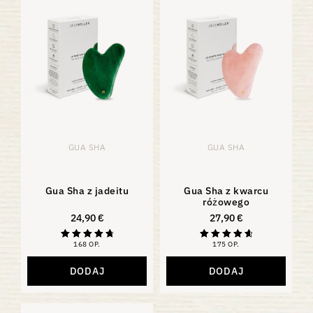
GUA SHA
GUA SHA
Gua Sha z jadeitu
Gua Sha z kwarcu
różowego
24,90
€
27,90
€
168 OP.
175 OP.
Oceniono na
Ocena
4,88
4,81
z 5
na 5
DODAJ
DODAJ