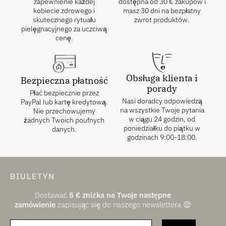
zapewnienie każdej
dostępna od
30
€
zakupów i
kobiecie zdrowego i
masz 30 dni na bezpłatny
skutecznego rytuału
zwrot produktów.
pielęgnacyjnego za uczciwą
cenę.
Obsługa klienta i
Bezpieczna płatność
porady
Płać bezpiecznie przez
Nasi doradcy odpowiedzą
PayPal lub kartę kredytową.
na wszystkie Twoje pytania
Nie przechowujemy
w ciągu 24 godzin, od
żadnych Twoich poufnych
poniedziałku do piątku w
danych.
godzinach 9:00-18:00.
BIULETYN
Dostawać
5
€
zniżka na Twoje następne
zamówienie
zapisując się do naszego newslettera 😌