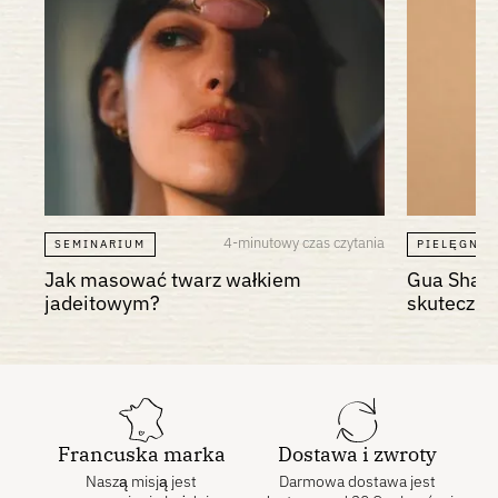
4-minutowy czas czytania
SEMINARIUM
PIELĘGNAC
Jak masować twarz wałkiem
Gua Sha: 
jadeitowym?
skuteczno
Francuska marka
Dostawa i zwroty
Naszą misją jest
Darmowa dostawa jest