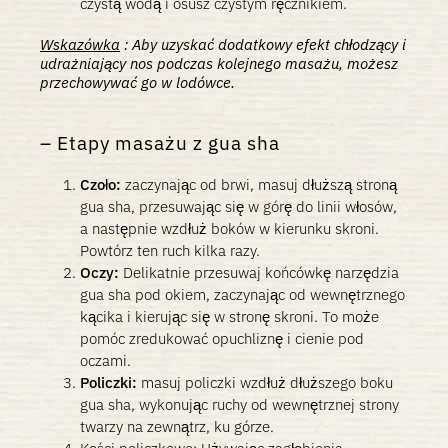
czystą wodą i osusz czystym ręcznikiem.
Wskazówka
:
Aby uzyskać dodatkowy efekt chłodzący i
udrażniający nos podczas kolejnego masażu, możesz
przechowywać go w lodówce.
Etapy masażu z gua sha
Czoło:
zaczynając od brwi, masuj dłuższą stroną
gua sha, przesuwając się w górę do linii włosów,
a następnie wzdłuż boków w kierunku skroni.
Powtórz ten ruch kilka razy.
Oczy:
Delikatnie przesuwaj końcówkę narzędzia
gua sha pod okiem, zaczynając od wewnętrznego
kącika i kierując się w stronę skroni. To może
pomóc zredukować opuchliznę i cienie pod
oczami.
Policzki:
masuj policzki wzdłuż dłuższego boku
gua sha, wykonując ruchy od wewnętrznej strony
twarzy na zewnątrz, ku górze.