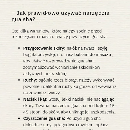
Jak prawidłowo używać narzędzia
gua sha?
Oto kilka warunków, które należy spełnić przed
rozpoczęciem masażu twarzy przy użyciu gua sha:
Przygotowanie skóry:
nałóż na twarz i szyję
bogatą odżywkę, np. nasz
balsam do masażu
,
aby ułatwić rozprowadzanie gua sha i
zoptymalizować wchłanianie składników
aktywnych przez skórę.
Ruchy:
ogólnie rzecz biorąc, należy wykonywać
powolne i delikatne ruchy ku górze, od wewnątrz
na zewnątrz twarzy.
Nacisk i kąt:
Stosuj lekki nacisk, nie naciągając
skóry. Trzymaj narzędzie gua sha pod kątem 15–
45 stopni do skóry, aby uniknąć jej uszkodzenia.
Czyszczenie gua sha:
Po użyciu gua sha
dokładnie umyj ją łagodnym mydłem, opłucz