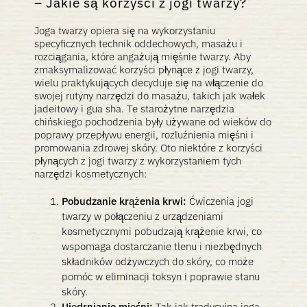
Jakie są korzyści z jogi twarzy?
Joga twarzy opiera się na wykorzystaniu
specyficznych technik oddechowych, masażu i
rozciągania, które angażują mięśnie twarzy. Aby
zmaksymalizować korzyści płynące z jogi twarzy,
wielu praktykujących decyduje się na włączenie do
swojej rutyny narzędzi do masażu, takich jak wałek
jadeitowy i gua sha. Te starożytne narzędzia
chińskiego pochodzenia były używane od wieków do
poprawy przepływu energii, rozluźnienia mięśni i
promowania zdrowej skóry. Oto niektóre z korzyści
płynących z jogi twarzy z wykorzystaniem tych
narzędzi kosmetycznych:
Pobudzanie krążenia krwi:
Ćwiczenia jogi
twarzy w połączeniu z urządzeniami
kosmetycznymi pobudzają krążenie krwi, co
wspomaga dostarczanie tlenu i niezbędnych
składników odżywczych do skóry, co może
pomóc w eliminacji toksyn i poprawie stanu
skóry.
Ujędrnianie mięśni:
Tak jak tradycyjna joga