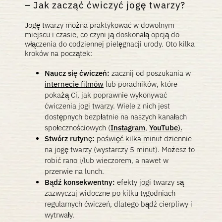
Jak zacząć ćwiczyć jogę twarzy?
Jogę twarzy można praktykować w dowolnym
miejscu i czasie, co czyni ją doskonałą opcją do
włączenia do codziennej pielęgnacji urody. Oto kilka
kroków na początek:
Naucz się ćwiczeń:
zacznij od poszukania w
internecie filmów
lub poradników, które
pokażą Ci, jak poprawnie wykonywać
ćwiczenia jogi twarzy. Wiele z nich jest
dostępnych bezpłatnie na naszych kanałach
społecznościowych (
Instagram
,
YouTube
).
Stwórz rutynę:
poświęć kilka minut dziennie
na jogę twarzy (wystarczy 5 minut). Możesz to
robić rano i/lub wieczorem, a nawet w
przerwie na lunch.
Bądź konsekwentny:
efekty jogi twarzy są
zazwyczaj widoczne po kilku tygodniach
regularnych ćwiczeń, dlatego bądź cierpliwy i
wytrwały.