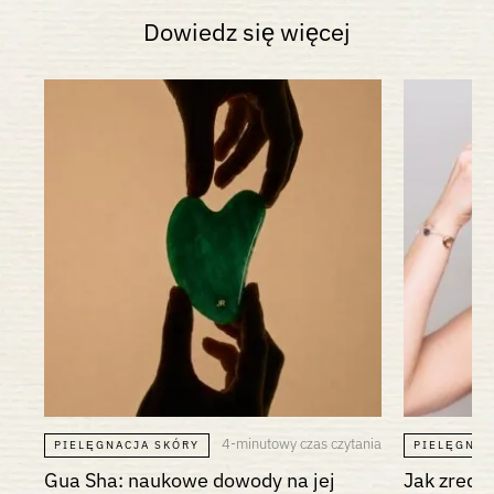
Dowiedz się więcej
4-minutowy czas czytania
PIELĘGNACJA SKÓRY
PIELĘGNAC
Gua Sha: naukowe dowody na jej
Jak zredu