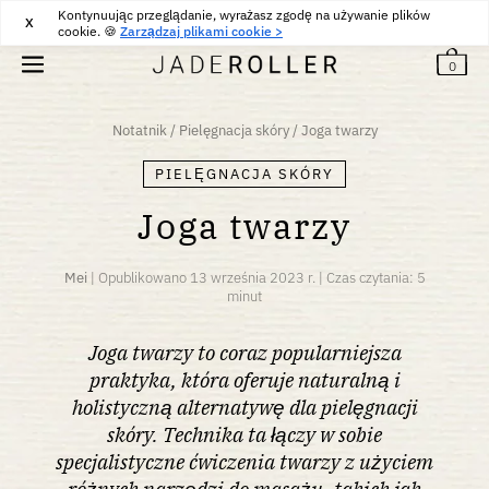
Kontynuując przeglądanie, wyrażasz zgodę na używanie plików
BEZPŁATNE ZWROTY PRZEZ 30 DNI
30
€
X
cookie. 🍪
Zarządzaj plikami cookie >
0
Notatnik
/
Pielęgnacja skóry
/
Joga twarzy
PIELĘGNACJA SKÓRY
Joga twarzy
Mei
|
Opublikowano
13 września 2023 r.
|
Czas czytania: 5
minut
Joga twarzy to coraz popularniejsza
praktyka, która oferuje naturalną i
holistyczną alternatywę dla pielęgnacji
skóry. Technika ta łączy w sobie
specjalistyczne ćwiczenia twarzy z użyciem
różnych narzędzi do masażu, takich jak