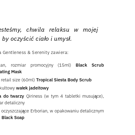
esteśmy, chwila relaksu w mojej
, by oczyścić ciało i umysł.
 Gentleness & Serenity zawiera:
rian, rozmiar promocyjny (15ml)
Black Scrub
iating Mask
 retail size (60ml)
Tropical Siesta Body Scrub
kultowy
wałek jadeitowy
a do twarzy
Qiriness (w tym 4 tabletki musujące),
ar detaliczny
 oczyszczające Erborian, w opakowaniu detalicznym
)
Black Soap