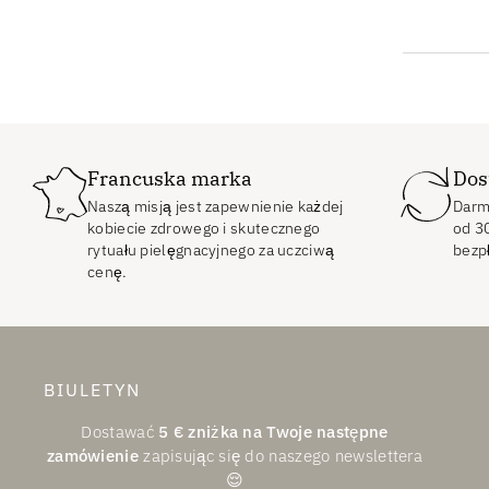
Francuska marka
Dos
Naszą misją jest zapewnienie każdej
Darm
kobiecie zdrowego i skutecznego
od
3
rytuału pielęgnacyjnego za uczciwą
bezp
cenę.
BIULETYN
Dostawać
5
€
zniżka na Twoje następne
zamówienie
zapisując się do naszego newslettera
😌