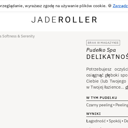
BEZPŁATNE ZWROTY PRZEZ 30 DNI
30
€
rzeglądanie, wyrażasz zgodę na używanie plików cookie. 🍪
Zarządz
 Softness & Serenity
BRAK W MAGAZYNIE
Pudełko Spa
DELIKATNOŚ
Potrzebujesz oczyś
osiągnąć głęboki spo
Ciebie (lub Twojego 
w Twojej łazience…
d
W TYM PUDEŁKU
Czarny peeling • Peelin
WYNIKI
Łagodność • Spokój • D