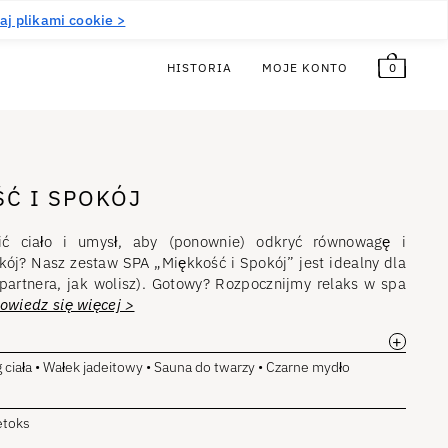
5
€
Bezpłatny!
PL
(EUR €)
aj plikami cookie >
0
HISTORIA
MOJE KONTO
Ć I SPOKÓJ
cić ciało i umysł, aby (ponownie) odkryć równowagę i
kój? Nasz zestaw SPA „Miękkość i Spokój” jest idealny dla
partnera, jak wolisz). Gotowy? Rozpocznijmy relaks w spa
owiedz się więcej >
+
g ciała • Wałek jadeitowy • Sauna do twarzy • Czarne mydło
etoks