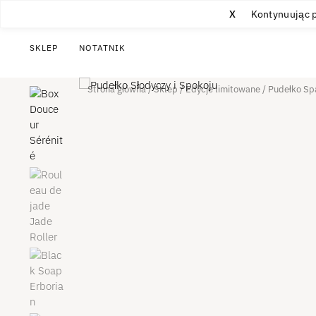
X
Kontynuując p
SKLEP
NOTATNIK
Strona główna
/
Sklep
/
Edycje limitowane
/
Pudełko Spa