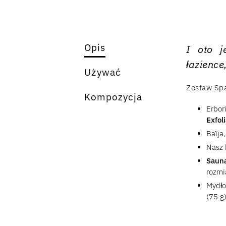
Opis
I oto j
łazience
Używać
Zestaw Spa
Kompozycja
Erbo
Exfol
Baïja,
Nasz 
Saun
rozmi
Mydło
(75 g