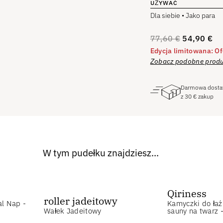
UŻYWAĆ
Dla siebie • Jako para
77,60
€
54,90
€
Edycja limitowana: Of
Zobacz podobne produ
Darmowa dost
z
30
€
zakup
W tym pudełku znajdziesz...
Qiriness
roller jadeitowy
al Nap -
Kamyczki do łaź
Wałek Jadeitowy
sauny na twarz -