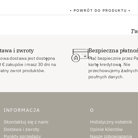
• POWRÓT DO PRODUKTU •
Tw
tawa i zwroty
Bezpieczna płatno
owa dostawa jest dostępna
Płać bezpiecznie przez P
0
€
zakupów i masz 30 dni na
kartę kredytową. Nie
łatny zwrot produktów.
przechowujemy żadnych
poufnych danych.
INFORMACJA
O
Skontaktuj się z nami
Holistyczny notatnik
Dostawa i zwroty
Opinie klientów
Punkty sprzedaży
Nasze zobowiązania