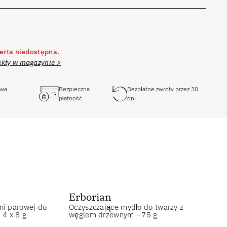
erta niedostępna.
kty w magazynie >
awa
Bezpieczna
Bezpłatne zwroty przez 30
płatność
dni
Erborian
ni parowej do
Oczyszczające mydło do twarzy z
 4 x 8 g
węglem drzewnym - 75 g