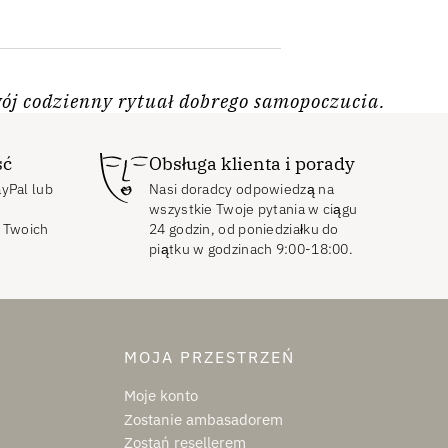
ój codzienny rytuał dobrego samopoczucia.
ść
Obsługa klienta i porady
ayPal lub
Nasi doradcy odpowiedzą na
wszystkie Twoje pytania w ciągu
 Twoich
24 godzin, od poniedziałku do
piątku w godzinach 9:00-18:00.
MOJA PRZESTRZEŃ
Moje konto
Zostanie ambasadorem
Zostań resellerem