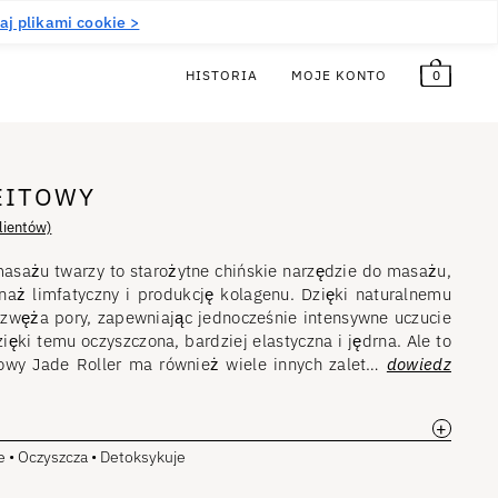
5,00
€
Bezpłatny!
PL
aj plikami cookie >
0
HISTORIA
MOJE KONTO
EITOWY
lientów)
masażu twarzy to starożytne chińskie narzędzie do masażu,
aż limfatyczny i produkcję kolagenu. Dzięki naturalnemu
 zwęża pory, zapewniając jednocześnie intensywne uczucie
zięki temu oczyszczona, bardziej elastyczna i jędrna. Ale to
towy Jade Roller ma również wiele innych zalet…
dowiedz
+
 • Oczyszcza • Detoksykuje