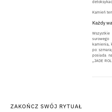
detoksykacj
Kamień ten
Każdy wa
Wszystkie 
surowego 
kamienia, 
po szmarag
posiada na
„JADE ROL
ZAKOŃCZ SWÓJ RYTUAŁ