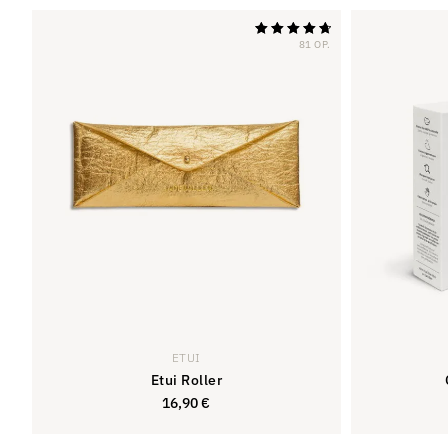
81 OP.
Oceniono na
4,79
z 5
ETUI
Etui Roller
16,90
€
16,90
€