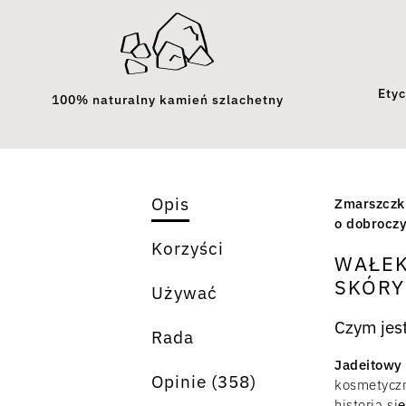
Etyc
100% naturalny kamień szlachetny
Opis
Zmarszczki
o dobroczy
Korzyści
WAŁEK
SKÓRY
Używać
Czym jes
Rada
Jadeitowy
Opinie (358)
kosmetycz
historia s