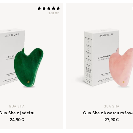
168 OP.
Oceniono na
4,88
z 5
GUA SHA
GUA SHA
Gua Sha z jadeitu
Gua Sha z kwarcu różo
24,90
€
27,90
€
24,90
€
27