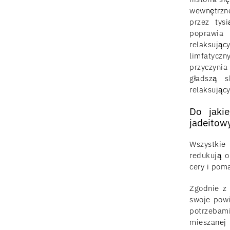
wewnętrzne
przez tys
poprawia 
relaksuj
limfatycz
przyczynia
gładszą s
relaksując
Do jaki
jadeitow
Wszystkie
redukują o
cery i pom
Zgodnie z 
swoje powi
potrzebami
mieszanej