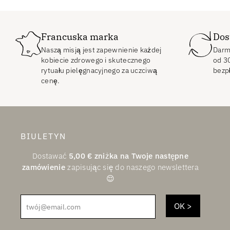
Francuska marka
Dos
Naszą misją jest zapewnienie każdej
Darm
kobiecie zdrowego i skutecznego
od
3
rytuału pielęgnacyjnego za uczciwą
bezp
cenę.
BIULETYN
Dostawać
5,00
€
zniżka na Twoje następne
zamówienie
zapisując się do naszego newslettera
😌
twój@email.com