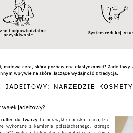
zne i odpowiedzialne
System redukcji sz
pozyskiwanie
, matowa cera, skóra pozbawiona elastyczności? Jadeitowy 
nnym wpływie na skórę, łączące wydajność z tradycją.
 JADEITOWY: NARZĘDZIE KOSMET
t wałek jadeitowy?
 roller do twarzy
to niezwykłe chińskie narzędzie
ne wykonane z kamienia półszlachetnego, którego
ięga VII wieku, udoskonalone do pielęgnacji zarówno