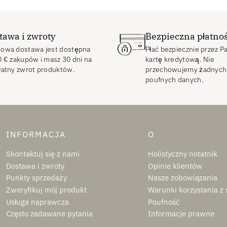
tawa i zwroty
Bezpieczna płatno
owa dostawa jest dostępna
Płać bezpiecznie przez P
0
€
zakupów i masz 30 dni na
kartę kredytową. Nie
łatny zwrot produktów.
przechowujemy żadnych
poufnych danych.
INFORMACJA
O
Skontaktuj się z nami
Holistyczny notatnik
Dostawa i zwroty
Opinie klientów
Punkty sprzedaży
Nasze zobowiązania
Zweryfikuj mój produkt
Warunki korzystania z
Usługa naprawcza
Poufność
Często zadawane pytania
Informacje prawne