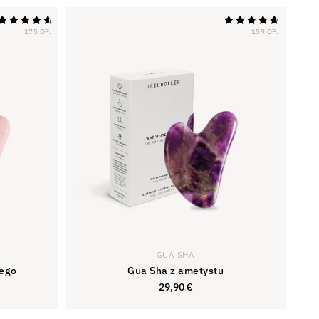
175 OP.
159 OP.
Ocena
Ocena
4,81
4,81
na 5
na 5
GUA SHA
wego
Gua Sha z ametystu
29,90
€
,90
€
29,90
€