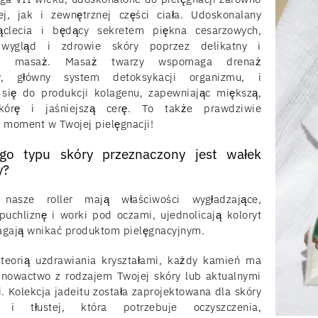
j, jak i zewnętrznej części ciała. Udoskonalany
iąclecia i będący sekretem piękna cesarzowych,
wygląd i zdrowie skóry poprzez delikatny i
ący masaż. Masaż twarzy wspomaga drenaż
ny, główny system detoksykacji organizmu, i
 się do produkcji kolagenu, zapewniając miększą,
kórę i jaśniejszą cerę. To także prawdziwie
y moment w Twojej pielęgnacji!
ego typu skóry przeznaczony jest wałek
y?
 nasze roller mają właściwości wygładzające,
puchliznę i worki pod oczami, ujednolicają koloryt
agają wnikać produktom pielęgnacyjnym.
teorią uzdrawiania kryształami, każdy kamień ma
nowactwo z rodzajem Twojej skóry lub aktualnymi
. Kolekcja jadeitu została zaprojektowana dla skóry
 i tłustej, która potrzebuje oczyszczenia,