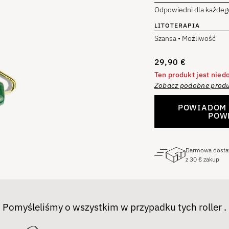
Odpowiedni dla każdego
LITOTERAPIA
Szansa • Możliwość
29,90
€
Ten produkt jest nied
Zobacz podobne produ
POWIADOM 
POW
Darmowa dost
z
30
€
zakup
Pomyśleliśmy o wszystkim w przypadku tych roller .