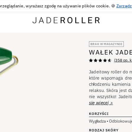
BEZPŁATNE ZWROTY PRZEZ 30 DNI
30
€
rzeglądanie, wyrażasz zgodę na używanie plików cookie. 🍪
Zarządz
BRAK W MAGAZYNIE
WAŁEK JAD
(
358
op. k
Oceniono na
358
4,73
z 5 na
Jadeitowy roller do 
podstawie
ocen klientów
które wspomaga dren
chłodzeniu kamienia
relaksu. Skóra jest d
nie wszystko! Jadei
się więcej >
KORZYŚCI
Wygładza • Odblokowuje
RODZAJ SKÓRY