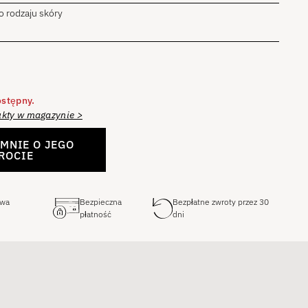
 rodzaju skóry
ostępny.
kty w magazynie >
MNIE O JEGO
ROCIE
awa
Bezpieczna
Bezpłatne zwroty przez 30
płatność
dni