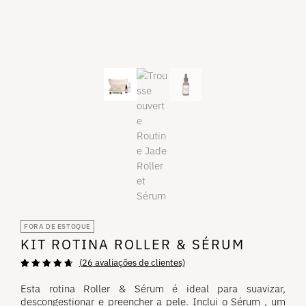
FORA DE ESTOQUE
KIT ROTINA ROLLER & SÉRUM
(
26
avaliações de clientes)
Avaliado
26
com
4,81
de 5
Esta
rotina Roller & Sérum é ideal para suavizar,
estrelas
descongestionar e preencher a pele. Inclui o Sérum , um
com base em