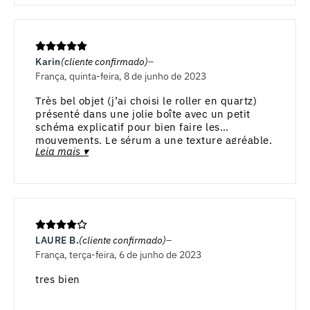
Karin
(cliente confirmado)
França, quinta-feira, 8 de junho de 2023
Très bel objet (j’ai choisi le roller en quartz)
présenté dans une jolie boîte avec un petit
schéma explicatif pour bien faire les
mouvements. Le sérum a une texture agréable,
Leia mais ▾
ni grasse ni collante. Je ne fais pas la routine
tous les jours, mais j’en tire à chaque fois une
sensation de détente.
LAURE B.
(cliente confirmado)
França, terça-feira, 6 de junho de 2023
tres bien