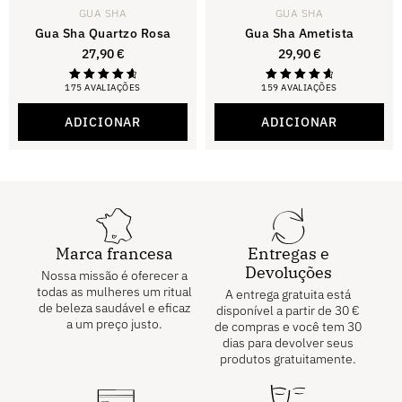
GUA SHA
GUA SHA
Gua Sha Quartzo Rosa
Gua Sha Ametista
27,90
€
29,90
€
175 AVALIAÇÕES
159 AVALIAÇÕES
Classificaçã
Classificaçã
o:
o:
4,81
4,81
ADICIONAR
ADICIONAR
de 5
de 5
Marca francesa
Entregas e
Devoluções
Nossa missão é oferecer a
todas as mulheres um ritual
A entrega gratuita está
de beleza saudável e eficaz
disponível a partir de
30
€
a um preço justo.
de compras e você tem 30
dias para devolver seus
produtos gratuitamente.