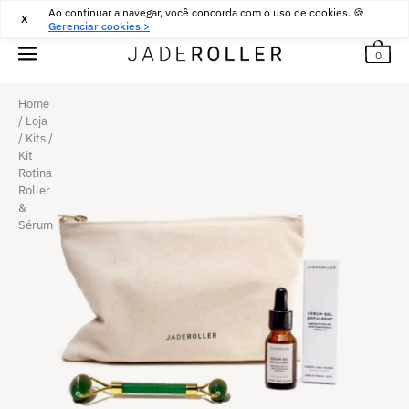
Ao continuar a navegar, você concorda com o uso de cookies. 🍪
ENTREGA GRÁTIS A PARTIR DE
30
€
COMPRAR
X
Gerenciar cookies >
0
Home
/
Loja
/
Kits
/
Kit
Rotina
Roller
&
Sérum