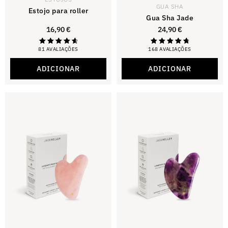
GUA SHA
Estojo para roller
Gua Sha Jade
16,90
€
24,90
€
81 AVALIAÇÕES
168 AVALIAÇÕES
Avaliado
Avaliado
com 4,79
com 4,88
de 5
de 5
ADICIONAR
ADICIONAR
estrelas.
estrelas.