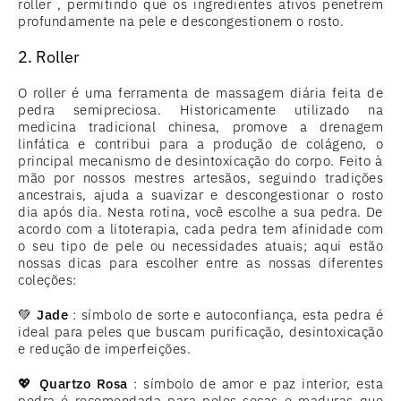
roller , permitindo que os ingredientes ativos penetrem
profundamente na pele e descongestionem o rosto.
2. Roller
O roller é uma ferramenta de massagem diária feita de
pedra semipreciosa. Historicamente utilizado na
medicina tradicional chinesa, promove a drenagem
linfática e contribui para a produção de colágeno, o
principal mecanismo de desintoxicação do corpo. Feito à
mão por nossos mestres artesãos, seguindo tradições
ancestrais, ajuda a suavizar e descongestionar o rosto
dia após dia. Nesta rotina, você escolhe a sua pedra. De
acordo com a litoterapia, cada pedra tem afinidade com
o seu tipo de pele ou necessidades atuais; aqui estão
nossas dicas para escolher entre as nossas diferentes
coleções:
💚
Jade
: símbolo de sorte e autoconfiança, esta pedra é
ideal para peles que buscam purificação, desintoxicação
e redução de imperfeições.
💖
Quartzo Rosa
: símbolo de amor e paz interior, esta
pedra é recomendada para peles secas e maduras que