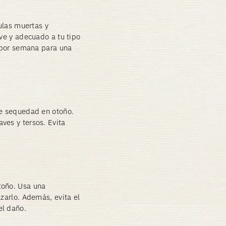
lulas muertas y
ave y adecuado a tu tipo
s por semana para una
de sequedad en otoño.
ves y tersos. Evita
toño. Usa una
izarlo. Además, evita el
el daño.