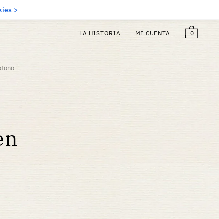
5
€
¡Gratis!
ES
(EUR €)
kies >
0
LA HISTORIA
MI CUENTA
otoño
en