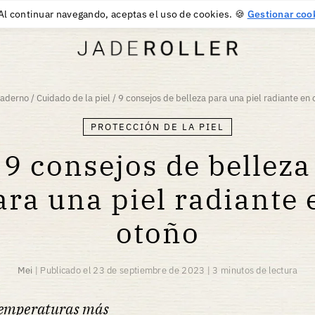
ENTREGA GRATUITA DESDE
30
€
COMPRA
Al continuar navegando, aceptas el uso de cookies. 🍪
Gestionar coo
uaderno
/
Cuidado de la piel
/
9 consejos de belleza para una piel radiante en 
PROTECCIÓN DE LA PIEL
9 consejos de belleza
ara una piel radiante 
otoño
Mei
|
Publicado el
23 de septiembre de 2023
|
3 minutos de lectura
 temperaturas más