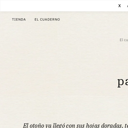
X
TIENDA
EL CUADERNO
El c
p
El otoño ya llegó con sus hojas doradas,