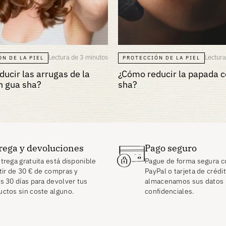
Lectura de 3 minutos
Lectura
N DE LA PIEL
PROTECCIÓN DE LA PIEL
ucir las arrugas de la
¿Cómo reducir la papada 
n gua sha?
sha?
rega y devoluciones
Pago seguro
trega gratuita está disponible
Pague de forma segura c
tir de
30
€
de compras y
PayPal o tarjeta de crédi
s 30 días para devolver tus
almacenamos sus datos
uctos sin coste alguno.
confidenciales.