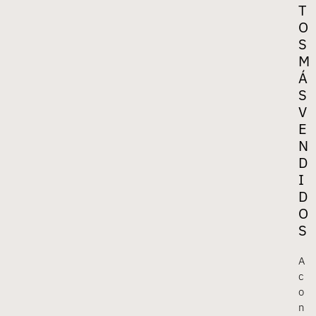
T
O
S
M
Á
S
V
E
N
D
I
D
O
S
A
c
o
n