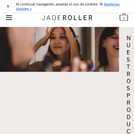
Al continuar navegando, aceptas el uso de cookies. 🍪
DEVOLUCIONES GRATUITAS DURANTE 30 DÍAS
30
€
Gestionar
X
cookies >
0
N
U
E
S
T
R
O
S
P
R
O
D
U
C