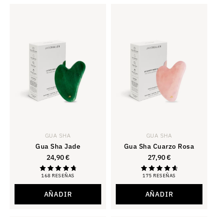
GUA SHA
GUA SHA
Gua Sha Jade
Gua Sha Cuarzo Rosa
24,90
€
27,90
€
168 RESEÑAS
175 RESEÑAS
Calificación:
Calificación
4,88
4.81
sobre 5
de 5
AÑADIR
AÑADIR