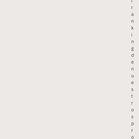
l
r
a
n
k
i
n
g
d
e
n
u
e
s
t
r
o
s
p
r
o