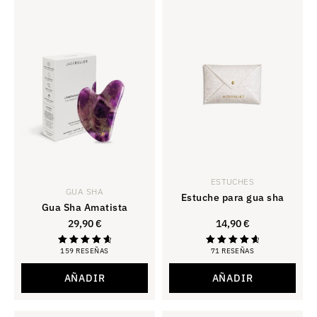
ESTUCHES
GUA SHA
Estuche para gua sha
Gua Sha Amatista
29,90
€
14,90
€
159 RESEÑAS
71 RESEÑAS
Calificación
Calificación
4.81
4.80
de 5
de 5
AÑADIR
AÑADIR