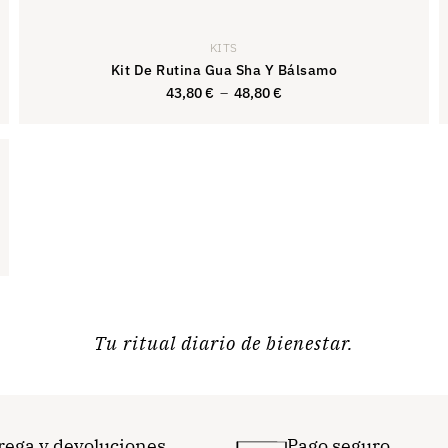
KITS
Kit De Rutina Gua Sha Y Bálsamo
43,80
€
–
48,80
€
46,80
€
Tu ritual diario de bienestar.
rega y devoluciones
Pago seguro