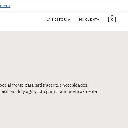
5,00
€
¡Gratis!
ES
kies >
0
LA HISTORIA
MI CUENTA
especialmente para satisfacer tus necesidades
eleccionado y agrupado para abordar eficazmente