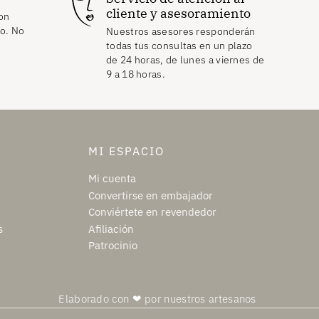
cliente y asesoramiento
on
to. No
Nuestros asesores responderán
todas tus consultas en un plazo
de 24 horas, de lunes a viernes de
9 a 18 horas.
MI ESPACIO
Mi cuenta
Convertirse en embajador
Conviértete en revendedor
s
Afiliación
Patrocinio
Elaborado con ❤ por nuestros artesanos