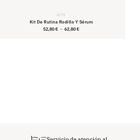
KITS
Kit De Rutina Rodillo Y Sérum
52,80
€
–
62,80
€
52,80
€
Servicio de atención al