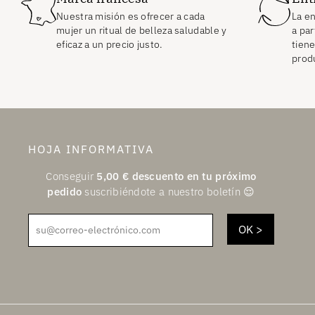
Nuestra misión es ofrecer a cada
La en
mujer un ritual de belleza saludable y
a par
eficaz a un precio justo.
tiene
prod
HOJA INFORMATIVA
Conseguir
5,00
€
descuento en tu próximo
pedido
suscribiéndote a nuestro boletín 😌
su@correo-electrónico.com