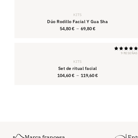
KITS
Dúo Rodillo Facial Y Gua Sha
54,80
€
–
69,80
€
56,80
€
9 RESEÑAS
Calificado
con 4,89
KITS
de 5
Set de ritual facial
104,60
€
–
119,60
€
104,60
€
Marca francesa
Ent