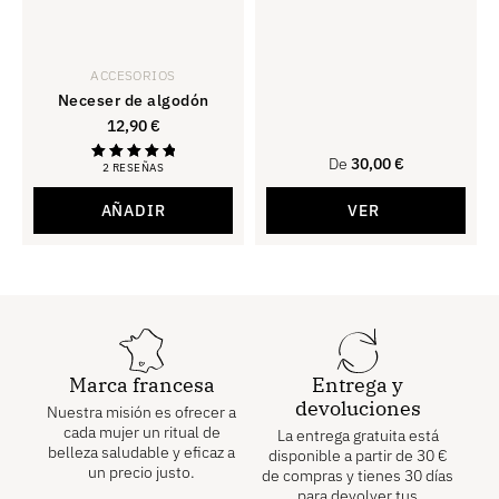
ACCESORIOS
Neceser de algodón
12,90
€
De
30,00
€
2 RESEÑAS
Calificado
con 5.00
de 5
AÑADIR
VER
Marca francesa
Entrega y
devoluciones
Nuestra misión es ofrecer a
cada mujer un ritual de
La entrega gratuita está
belleza saludable y eficaz a
disponible a partir de
30
€
un precio justo.
de compras y tienes 30 días
para devolver tus