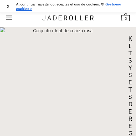
Al continuar navegando, aceptas el uso de cookies. 🍪
DEVOLUCIONES GRATUITAS DURANTE 30 DÍAS
30
€
Gestionar
X
cookies >
0
K
I
T
S
Y
S
E
T
S
D
E
R
E
G