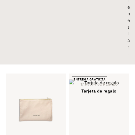
i
e
n
e
s
t
a
r
.
ENTREGA GRATUITA
TARJETA DE REGALO
Tarjeta de regalo