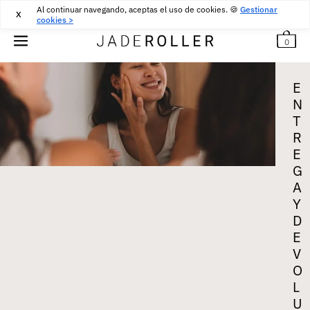
Al continuar navegando, aceptas el uso de cookies. 🍪
ENTREGA GRATUITA DESDE
30
€
COMPRA
Gestionar
X
cookies >
0
E
N
T
R
E
G
A
Y
D
E
V
O
L
U