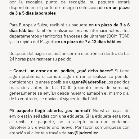
por la recogida punto de recogida, su paquete estará
disponible en el punto de recogida seleccionado
en un plazo
de 3 a 5 días laborables
Para Europa y Suiza, recibirá su paquete
en un plazo de 3 a 6
días hábiles
. También realizamos envíos internacionales a los
departamentos y territorios franceses de ultramar (DOM-TOM)
y a la región del Magreb
en un plazo de 7 a 13 días hábiles
.
Después del pago, recibirá un correo electrónico dentro de las
24 horas para rastrear su pedido.
– Cometí un error en mi pedido, ¿qué debo hacer?
Si tiene
algún problema o comete algún error al realizar su pedido,
contáctenos lo antes posible a
urgent@jaderoller.
Los pedidos
realizados antes de las 10:00 (excepto fines de semana)
generalmente se envían desde nuestro almacén el mismo día;
de lo contrario, se envían al siguiente día hábil.
Mi paquete llegó abierto, ¿es normal?
Nuestras cajas de
envío están selladas con una etiqueta. Si la etiqueta está rota
al recibir el paquete, no lo acepte para que podamos
devolverlo y enviarle uno nuevo. Por favor, comuníquese con
atención al cliente a través de
sav@jaderoller.