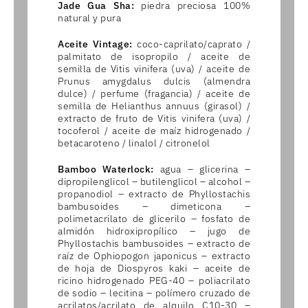
Jade Gua Sha:
piedra preciosa 100%
natural y pura
Aceite Vintage:
coco-caprilato/caprato /
palmitato de isopropilo / aceite de
semilla de Vitis vinifera (uva) / aceite de
Prunus amygdalus dulcis (almendra
dulce) / perfume (fragancia) / aceite de
semilla de Helianthus annuus (girasol) /
extracto de fruto de Vitis vinifera (uva) /
tocoferol / aceite de maíz hidrogenado /
betacaroteno / linalol / citronelol
Bamboo Waterlock:
agua – glicerina –
dipropilenglicol – butilenglicol – alcohol –
propanodiol – extracto de Phyllostachis
bambusoides – dimeticona –
polimetacrilato de glicerilo – fosfato de
almidón hidroxipropílico – jugo de
Phyllostachis bambusoides – extracto de
raíz de Ophiopogon japonicus – extracto
de hoja de Diospyros kaki – aceite de
ricino hidrogenado PEG-40 – poliacrilato
de sodio – lecitina – polímero cruzado de
acrilatos/acrilato de alquilo C10-30 –