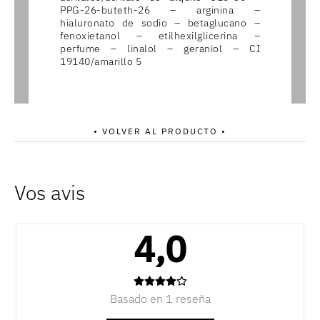
PPG-26-buteth-26 – arginina –
hialuronato de sodio – betaglucano –
fenoxietanol – etilhexilglicerina –
perfume – linalol – geraniol – CI
19140/amarillo 5
• VOLVER AL PRODUCTO •
4,0
Basado en 1 reseña