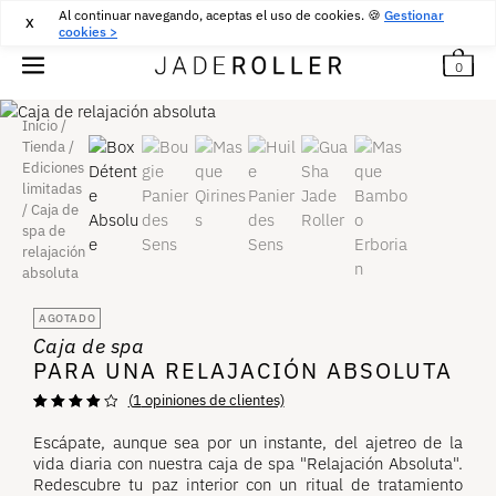
Al continuar navegando, aceptas el uso de cookies. 🍪
ENTREGA GRATUITA DESDE
30
€
COMPRA
Gestionar
X
cookies >
0
Inicio
/
Tienda
/
Ediciones
limitadas
/
Caja de
spa de
relajación
absoluta
AGOTADO
Caja de spa
PARA UNA RELAJACIÓN ABSOLUTA
(
1
opiniones de clientes)
Valoración
1
de
4,00
Escápate, aunque sea por un instante, del ajetreo de la
sobre 5
vida diaria con nuestra caja de spa "Relajación Absoluta".
basada en
opinión de
Redescubre tu paz interior con un ritual de tratamiento
cliente.