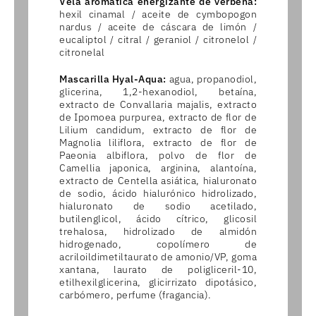
Vela aromática energizante de verbena:
hexil cinamal / aceite de cymbopogon
nardus / aceite de cáscara de limón /
eucaliptol / citral / geraniol / citronelol /
citronelal
Mascarilla Hyal-Aqua:
agua, propanodiol,
glicerina, 1,2-hexanodiol, betaína,
extracto de Convallaria majalis, extracto
de Ipomoea purpurea, extracto de flor de
Lilium candidum, extracto de flor de
Magnolia liliflora, extracto de flor de
Paeonia albiflora, polvo de flor de
Camellia japonica, arginina, alantoína,
extracto de Centella asiática, hialuronato
de sodio, ácido hialurónico hidrolizado,
hialuronato de sodio acetilado,
butilenglicol, ácido cítrico, glicosil
trehalosa, hidrolizado de almidón
hidrogenado, copolímero de
acriloildimetiltaurato de amonio/VP, goma
xantana, laurato de poligliceril-10,
etilhexilglicerina, glicirrizato dipotásico,
carbómero, perfume (fragancia).