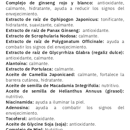
Complejo de ginseng rojo y blanco:
antioxidante,
calmante, hidratante, ayuda a reducir los signos del
envejecimiento.
Extracto de raíz de Ophipogon Japonicus:
tonificante,
hidratante, suavizante, calmante.
Extracto de raíz de Panax Ginseng:
antioxidante.
Extracto de Scrophularia Nodosa:
calmante.
Extracto de raíz de Polygonatum Officinale:
ayuda a
combatir los signos del envejecimiento.
Extracto de raíz de Glycyrrhiza Glabra (regaliz dulce):
antioxidante, calmante.
Alantoína:
calmante.
Extracto de Portulaca:
calmante.
Aceite de Camellia Japonicaed:
calmante, fortalece la
barrera cutánea, hidratante.
Aceite de semilla de Macadamia Integrifolia:
nutritivo.
Aceite de semilla de Helianthus Annuus (girasol):
nutritivo.
Niacinamida:
ayuda a iluminar la piel.
Adenosina:
ayuda a combatir los signos del
envejecimiento.
Tocoferol:
antioxidante.
Aceite de Glycine Soja (soja):
antioxidante.
Complejo de Miel:
Nutritivo.