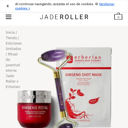
Al continuar navegando, aceptas el uso de cookies. 🍪
ENTREGA GRATUITA DESDE
30
€
COMPRA
Gestionar
X
cookies >
0
Inicio
/
Tienda
/
Ediciones
limitadas
/
Ritual
de
juventud
eterna
Jade
Roller x
Erborian