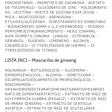
FENOXIETANOL - PALMITATO DE SACAROSA - ACETATO
DE TOCOFERILO - GLUCONATO DE ZINC - POLISORBATO
60 - LECITINA - ACEITE DE GLICINA SOJA (SOJA) -
MICA - ASIATICOSIDO - ADENOSINA -
ETILHEXILGLICERINA - ISOESTEARATO ES SORBITANO
- BIOSACÁRIDO, GOMA-1-1,2-HEXANODIOL - DISODIO -
PERFUME/ESTAGRANCIMIENTO - HEXIL CINAMAL -
ALFA-ISOMETIL IONONA - LINALOL - CITRONELOL -
GERANIOL - EUGENOL - LIMONENO - ALCOHOL
CINAMÍLICO - CI 77491/ÓXIDOS DE HIERRO – CI
77891/DIÓXIDO DE TITANIO
LISTA INCI – Mascarilla de ginseng
AGUA/AGUA – BUTILENGLICOL – GLICERINA –
DIPROPILENGLICOL – ALCOHOL – DIMETICONA –
DICAPRILATO/DICAPRATO DE PROPILENGLICOL –
NIACINAMIDA –
HEXAHIDROXIESTEARATO/HEXASTEARATO/HEXAROSI
NATO DE DIPENTAERITRITILO – EXTRACTO DE RAÍZ DE
GLYCYRRHIZA GLABRA (REGALIZ) – EXTRACTO DE RAÍZ
DE PANAX GINSENG – EXTRACTO DE CENTELLA
ASIÁTICA – EXTRACTO DE RAÍZ DE SCUTELLARIA