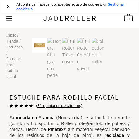
Al continuar navegando, aceptas el uso de cookies. 🍪
ENTREGA GRATUITA DESDE
30
€
COMPRA
Gestionar
X
cookies >
0
Inicio
/
Tienda
/
Estuches
/
Estuche
para
rodillo
facial
ESTUCHE PARA RODILLO FACIAL
(
81
opiniones de clientes)
Valoración de
81
4,79
sobre 5
Fabricada en Francia
(Normandía), esta funda te permite
basada en
guardar y transportar tu Roller protegiéndolo de golpes y
opiniones de
clientes.
caídas. Hecha de
Piñatex®
(un material vegetal derivado
de los residuos de la hoja de piña), es
reciclada y