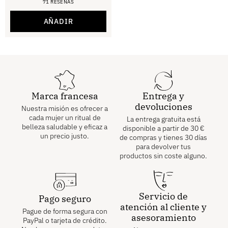
71 RESEÑAS
Calificación
4.80
de 5
AÑADIR
Marca francesa
Entrega y
devoluciones
Nuestra misión es ofrecer a
cada mujer un ritual de
La entrega gratuita está
belleza saludable y eficaz a
disponible a partir de
30
€
un precio justo.
de compras y tienes 30 días
para devolver tus
productos sin coste alguno.
Servicio de
Pago seguro
atención al cliente y
Pague de forma segura con
asesoramiento
PayPal o tarjeta de crédito.