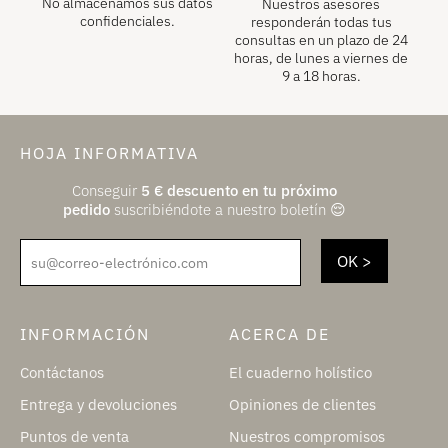
No almacenamos sus datos
Nuestros asesores
confidenciales.
responderán todas tus
consultas en un plazo de 24
horas, de lunes a viernes de
9 a 18 horas.
HOJA INFORMATIVA
Conseguir
5
€
descuento en tu próximo
pedido
suscribiéndote a nuestro boletín 😌
su@correo-electrónico.com
INFORMACIÓN
ACERCA DE
Contáctanos
El cuaderno holístico
Entrega y devoluciones
Opiniones de clientes
Puntos de venta
Nuestros compromisos