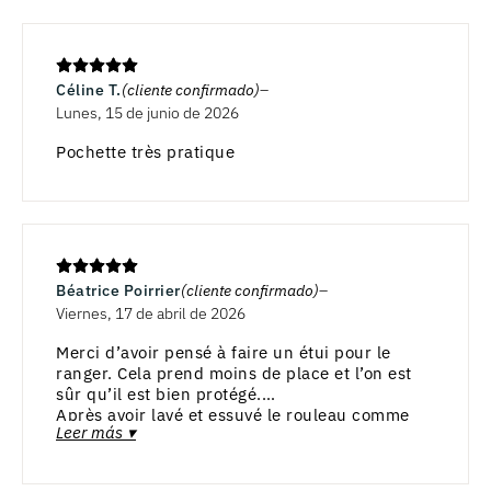
Céline T.
(cliente confirmado)
Lunes, 15 de junio de 2026
Pochette très pratique
Béatrice Poirrier
(cliente confirmado)
Viernes, 17 de abril de 2026
Merci d’avoir pensé à faire un étui pour le
ranger. Cela prend moins de place et l’on est
sûr qu’il est bien protégé.
Après avoir lavé et essuyé le rouleau comme
Leer más ▾
vous le préconisé, je le ramasse toujours
dedans.