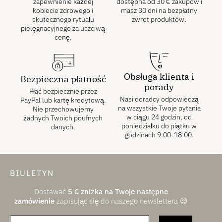
zapewnienie każdej
dostępna od
30
€
zakupów i
kobiecie zdrowego i
masz 30 dni na bezpłatny
skutecznego rytuału
zwrot produktów.
pielęgnacyjnego za uczciwą
cenę.
Obsługa klienta i
Bezpieczna płatność
porady
Płać bezpiecznie przez
Nasi doradcy odpowiedzą
PayPal lub kartę kredytową.
na wszystkie Twoje pytania
Nie przechowujemy
w ciągu 24 godzin, od
żadnych Twoich poufnych
poniedziałku do piątku w
danych.
godzinach 9:00-18:00.
BIULETYN
Dostawać
5
€
zniżka na Twoje następne
zamówienie
zapisując się do naszego newslettera 😌