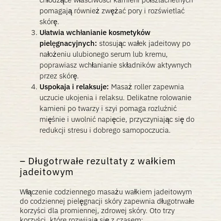
pomagają również zwężać pory i rozświetlać
skórę.
Ułatwia wchłanianie kosmetyków
pielęgnacyjnych:
stosując wałek jadeitowy po
nałożeniu ulubionego serum lub kremu,
poprawiasz wchłanianie składników aktywnych
przez skórę.
Uspokaja i relaksuje:
Masaż roller zapewnia
uczucie ukojenia i relaksu. Delikatne rolowanie
kamieni po twarzy i szyi pomaga rozluźnić
mięśnie i uwolnić napięcie, przyczyniając się do
redukcji stresu i dobrego samopoczucia.
Długotrwałe rezultaty z wałkiem
jadeitowym
Włączenie codziennego masażu wałkiem jadeitowym
do codziennej pielęgnacji skóry zapewnia długotrwałe
korzyści dla promiennej, zdrowej skóry. Oto trzy
korzyści, które rozwijają się z czasem: