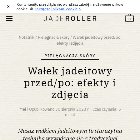
Kontynuując przeglądanie, wyrażasz zgodę na używanie plików
DARMOWA DOSTAWA OD
30
€
ZAKUP
X
cookie. 🍪
Zarządzaj plikami cookie >
0
Notatnik
/
Pielęgnacja skóry
/
Wałek jadeitowy przed/po:
efekty i zdjęcia
PIELĘGNACJA SKÓRY
Wałek jadeitowy
przed/po: efekty i
zdjęcia
Mei
|
Opublikowano
30 sierpnia 2023 r.
|
Czas czytania: 5
minut
Masaż wałkiem jadeitowym to starożytna
technika wywodząca się z tradycyjnej