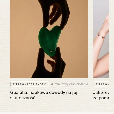
4-minutowy czas czytania
PIELĘGNACJA SKÓRY
PIELĘGNAC
Gua Sha: naukowe dowody na jej
Jak zredu
skuteczność
za pomocą