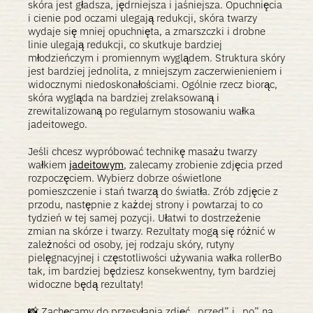
skóra jest gładsza, jędrniejsza i jaśniejsza. Opuchnięcia
i cienie pod oczami ulegają redukcji, skóra twarzy
wydaje się mniej opuchnięta, a zmarszczki i drobne
linie ulegają redukcji, co skutkuje bardziej
młodzieńczym i promiennym wyglądem. Struktura skóry
jest bardziej jednolita, z mniejszym zaczerwienieniem i
widocznymi niedoskonałościami. Ogólnie rzecz biorąc,
skóra wygląda na bardziej zrelaksowaną i
zrewitalizowaną po regularnym stosowaniu wałka
jadeitowego.
Jeśli chcesz wypróbować technikę masażu twarzy
wałkiem
jadeitowym
, zalecamy zrobienie zdjęcia przed
rozpoczęciem. Wybierz dobrze oświetlone
pomieszczenie i stań twarzą do światła. Zrób zdjęcie z
przodu, następnie z każdej strony i powtarzaj to co
tydzień w tej samej pozycji. Ułatwi to dostrzeżenie
zmian na skórze i twarzy. Rezultaty mogą się różnić w
zależności od osoby, jej rodzaju skóry, rutyny
pielęgnacyjnej i częstotliwości używania wałka rollerBo
tak, im bardziej będziesz konsekwentny, tym bardziej
widoczne będą rezultaty!
📸 Zachęcamy do przesyłania zdjęć „przed” i „po” na