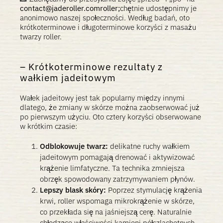
contact@jaderoller.comroller;
chętnie udostępnimy je
anonimowo naszej społeczności. Według badań, oto
krótkoterminowe i długoterminowe korzyści z masażu
twarzy roller.
Krótkoterminowe rezultaty z
wałkiem jadeitowym
Wałek jadeitowy jest tak popularny między innymi
dlatego, że zmiany w skórze można zaobserwować już
po pierwszym użyciu. Oto cztery korzyści obserwowane
w krótkim czasie:
Odblokowuje twarz:
delikatne ruchy wałkiem
jadeitowym pomagają drenować i aktywizować
krążenie limfatyczne. Ta technika zmniejsza
obrzęk spowodowany zatrzymywaniem płynów.
Lepszy blask skóry:
Poprzez stymulację krążenia
krwi, roller wspomaga mikrokrążenie w skórze,
co przekłada się na jaśniejszą cerę. Naturalnie
chłodzące właściwości kamieni półszlachetnych