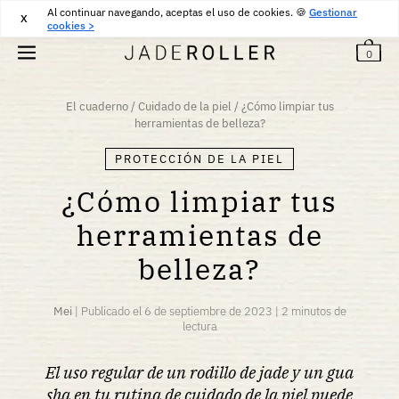
Al continuar navegando, aceptas el uso de cookies. 🍪
DEVOLUCIONES GRATUITAS DURANTE 30 DÍAS
30
€
Gestionar
X
cookies >
0
El cuaderno
/
Cuidado de la piel
/
¿Cómo limpiar tus
herramientas de belleza?
PROTECCIÓN DE LA PIEL
¿Cómo limpiar tus
herramientas de
belleza?
Mei
|
Publicado el
6 de septiembre de 2023
|
2 minutos de
lectura
El uso regular de un rodillo de jade y un gua
sha en tu rutina de cuidado de la piel puede