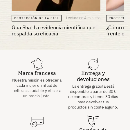
Lectura de 4 minutos
PROTECCIÓN DE LA PIEL
PROTECCIÓ
Gua Sha: La evidencia científica que
¿Cómo redu
respalda su eficacia
frente co
Marca francesa
Entrega y
devoluciones
Nuestra misión es ofrecer a
cada mujer un ritual de
La entrega gratuita está
belleza saludable y eficaz a
disponible a partir de
30
€
un precio justo.
de compras y tienes 30 días
para devolver tus
productos sin coste alguno.