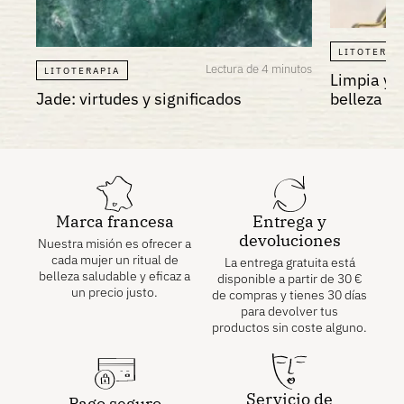
LITOTERAP
Lectura de 4 minutos
LITOTERAPIA
Limpia y 
Jade: virtudes y significados
belleza
Marca francesa
Entrega y
devoluciones
Nuestra misión es ofrecer a
cada mujer un ritual de
La entrega gratuita está
belleza saludable y eficaz a
disponible a partir de
30
€
un precio justo.
de compras y tienes 30 días
para devolver tus
productos sin coste alguno.
Servicio de
Pago seguro