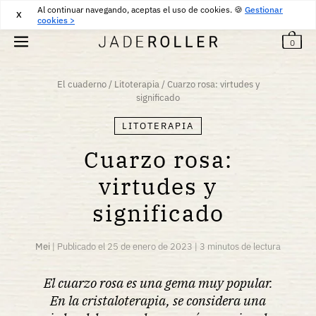
Al continuar navegando, aceptas el uso de cookies. 🍪
DEVOLUCIONES GRATUITAS DURANTE 30 DÍAS
30
€
Gestionar
X
cookies >
0
El cuaderno
/
Litoterapia
/
Cuarzo rosa: virtudes y
significado
LITOTERAPIA
Cuarzo rosa:
virtudes y
significado
Mei
|
Publicado el
25 de enero de 2023
|
3 minutos de lectura
El cuarzo rosa es una gema muy popular.
En la cristaloterapia, se considera una