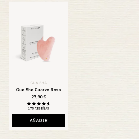
GUA SHA
Gua Sha Cuarzo Rosa
27,90
€
175 RESEÑAS
Calificación
4.81
de 5
AÑADIR